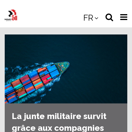
Jump
to
Select
Sea
FR
main
content
langua
the
(
(mobile
site
(mo
La junte militaire survit
grâce aux compagnies