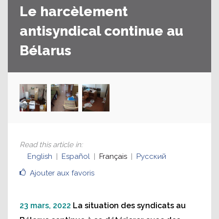
Le harcèlement
antisyndical continue au
Bélarus
Read this article in
:
English
Español
Français
Русский
Ajouter aux favoris
23 mars, 2022
La situation des syndicats au