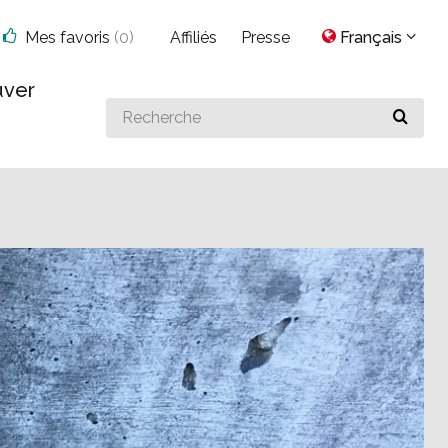
Mes favoris
(
0
)
Affiliés
Presse
Français
uver
Search
for
something