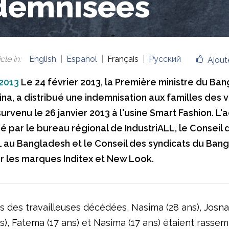
demnisées
cle in
:
English
Español
Français
Русский
Ajout
 2013
Le 24 février 2013, la Première ministre du Ba
ina, a distribué une indemnisation aux familles des 
survenu le 26 janvier 2013 à l'usine Smart Fashion. L'
é par le bureau régional de IndustriALL, le Conseil 
L au Bangladesh et le Conseil des syndicats du Ban
ar les marques Inditex et New Look.
s des travailleuses décédées, Nasima (28 ans), Josna 
ns), Fatema (17 ans) et Nasima (17 ans) étaient rasse