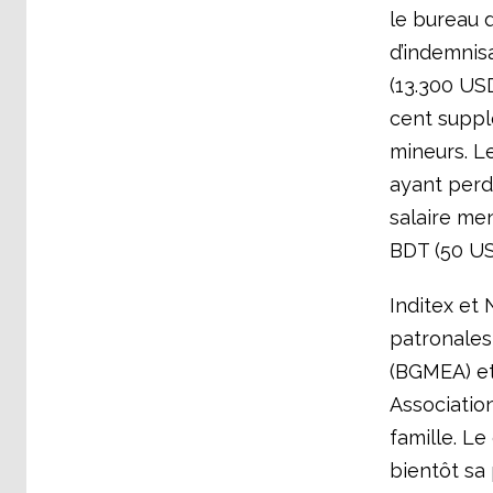
le bureau 
d’indemnisa
(13.300 US
cent suppl
mineurs. Le
ayant perd
salaire me
BDT (50 US
Inditex et
patronales
(BGMEA) et
Associatio
famille. L
bientôt sa 