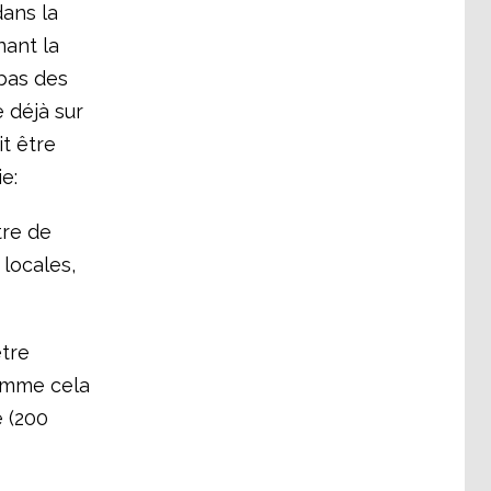
dans la
ant la
 bas des
 déjà sur
t être
e:
tre de
 locales,
tre
comme cela
e (200