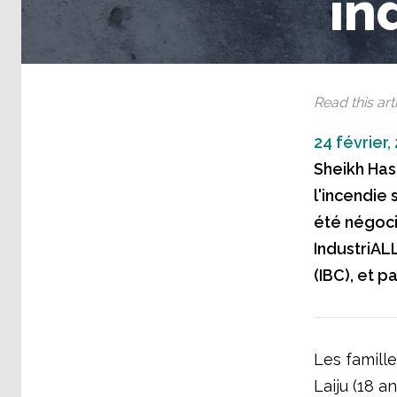
in
Read this arti
24 février,
Sheikh Has
l'incendie 
été négoci
IndustriAL
(IBC), et p
Les famille
Laiju (18 a