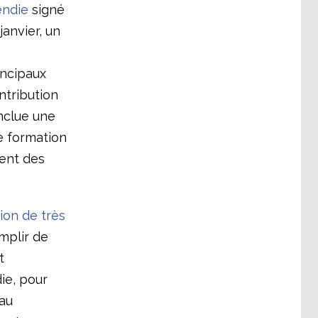
endie
signé
anvier, un
incipaux
ntribution
nclue une
e formation
tent des
ion de très
mplir de
t
die, pour
 au