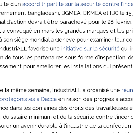
ite d'un
accord tripartite sur la sécurité contre l'inc
vernement bangladeshi, BGMEA, BKMEA et IBC le 15 j
al d'action devrait être parachevé pour le 28 février.
L a convoqué en mars les grandes marques et les pr
à son siège mondial à Genève pour examiner leur co
IndustriALL favorise une
initiative sur la sécurité
qui i
on de tous les partenaires sous forme d’inspection, d
issement pour améliorer les installations qui présen
e la même semaine, IndustriALL a organisé une
réun
protagonistes à Dacca
en raison des progrès à acco
nce dans les domaines des droits des travailleuses e
s, du salaire minimum et de la sécurité contre l'incen
urer un avenir durable à l'industrie de la confection