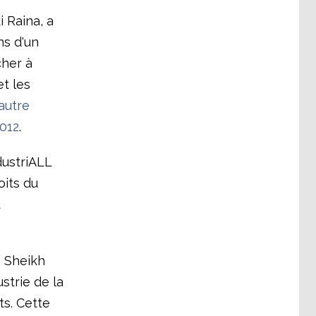
i Raina, a
ns d'un
cher à
t les
autre
2012
.
dustriALL
oits du
u
, Sheikh
strie de la
s. Cette