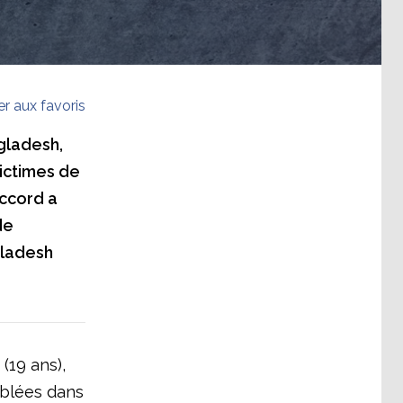
er aux favoris
ngladesh,
victimes de
accord a
de
gladesh
(19 ans),
mblées dans