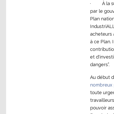
· À la su
par le gou
Plan nation
IndustriAL
acheteurs 
à ce Plan. 
contributi
et d'invest
dangers”.
Au début d
nombreux 
toute urge
travailleur
pouvoir ass