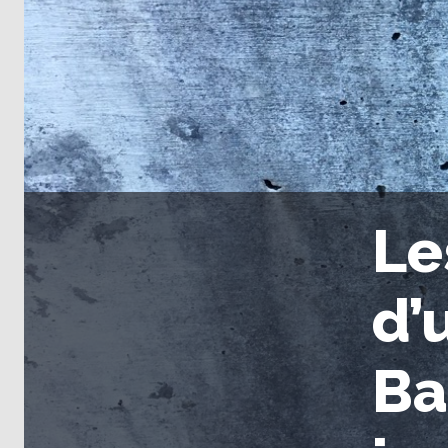
Le
d’
Ba