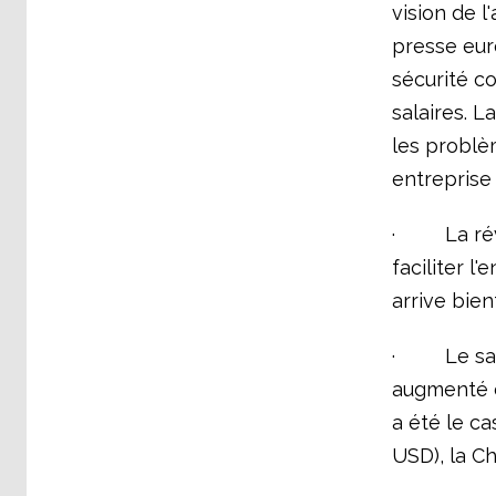
vision de l
presse eur
sécurité co
salaires. L
les problè
entreprise 
· La révisi
faciliter l
arrive bien
· Le salai
augmenté c
a été le c
USD), la Ch