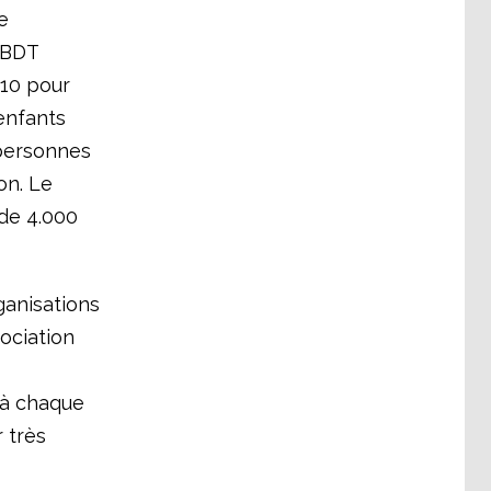
e
0 BDT
 10 pour
enfants
 personnes
on. Le
de 4.000
ganisations
ociation
 à chaque
 très