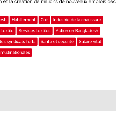
 et la création de millions de nouveaux emplois déc
esh
Habillement
Cuir
Industrie de la chaussure
 textile
Services textiles
Action on Bangladesh
des syndicats forts
Santé et sécurité
Salaire vital
 multinationales