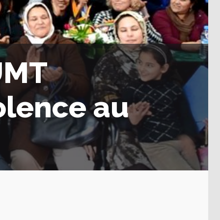
UMT
olence au