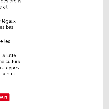
des droits
e et
s légaux
des bas
e les
la lutte
ne culture
éréotypes
encontre
leurs