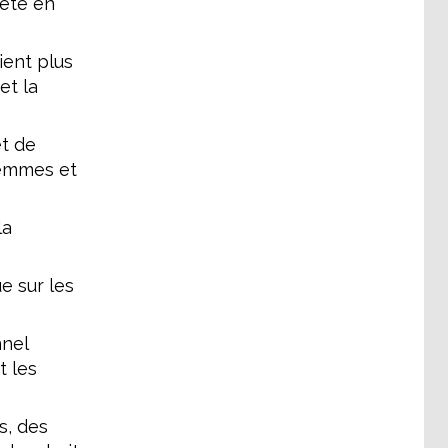
iété en
ient plus
et la
et de
 femmes et
la
e sur les
nnel
t les
s, des