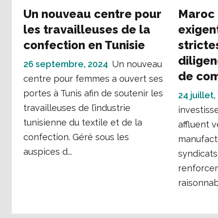
Un nouveau centre pour
Maroc 
les travailleuses de la
exigen
confection en Tunisie
strict
dilige
26 septembre, 2024
Un nouveau
de co
centre pour femmes a ouvert ses
portes à Tunis afin de soutenir les
24 juillet
travailleuses de l’industrie
investiss
tunisienne du textile et de la
affluent 
confection. Géré sous les
manufactu
auspices d...
syndicat
renforcem
raisonnab