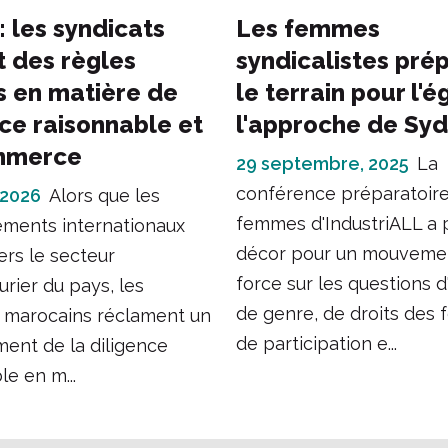
: les syndicats
Les femmes
t des règles
syndicalistes pré
es en matière de
le terrain pour l'é
nce raisonnable et
l'approche de Sy
mmerce
29 septembre, 2025
La
conférence préparatoir
, 2026
Alors que les
femmes d'IndustriALL a 
ements internationaux
décor pour un mouveme
vers le secteur
force sur les questions d
rier du pays, les
de genre, de droits des
s marocains réclament un
de participation e...
ent de la diligence
le en m...