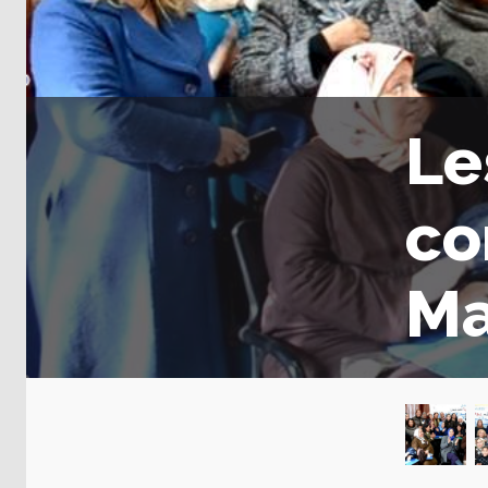
Le
co
Ma