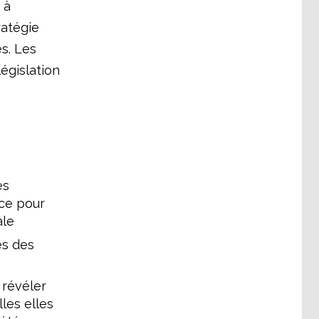
 à
ratégie
s. Les
égislation
es
rce pour
ale
es des
 révéler
les elles