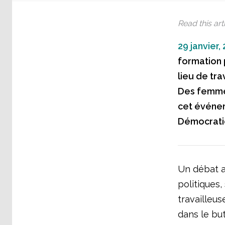
Read this arti
29 janvier,
formation 
lieu de tra
Des femmes
cet événeme
Démocrati
Un débat a 
politiques
travailleus
dans le but