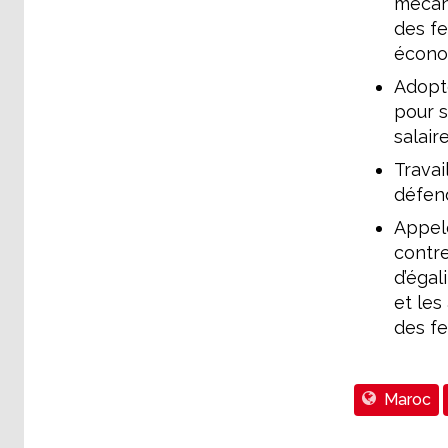
mécani
des fe
écono
Adopte
pour s
salair
Travai
défen
Appele
contre
d’égal
et les
des f
Maroc