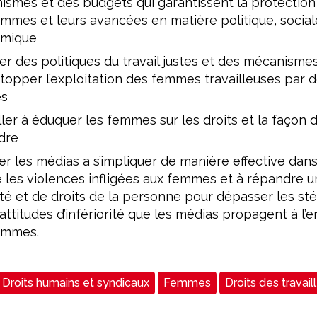
smes et des budgets qui garantissent la protection 
mmes et leurs avancées en matière politique, social
mique
r des politiques du travail justes et des mécanisme
topper l’exploitation des femmes travailleuses par 
es
ller à éduquer les femmes sur les droits et la façon d
dre
r les médias a s’impliquer de manière effective dans 
 les violences infligées aux femmes et à répandre u
ité et de droits de la personne pour dépasser les st
 attitudes d’infériorité que les médias propagent à l’
emmes.
Droits humains et syndicaux
Femmes
Droits des travail