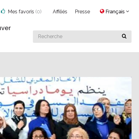
Mes favoris
(
0
)
Affiliés
Presse
Français
uver
Search
for
something