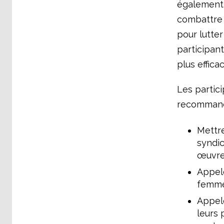
également u
combattre 
pour lutte
participan
plus efficac
Les partic
recommanda
Mettr
syndic
œuvrer
Appele
femmes
Appele
leurs 