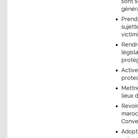
sont s
génér
Prendr
sujett
victim
Rendre
législ
protèg
Active
protec
Mettre
lieux 
Revoi
maroca
Conven
Adopt