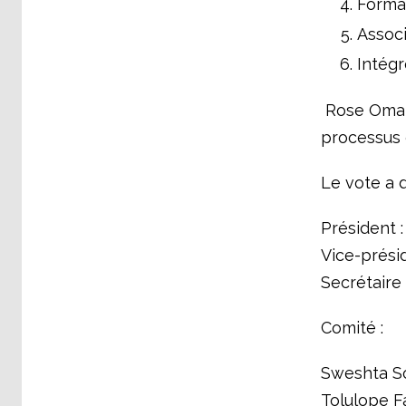
Formal
Associ
Intégr
Rose Omamo
processus 
Le vote a d
Président 
Vice-prési
Secrétaire
Comité :
Sweshta S
Tolulope F