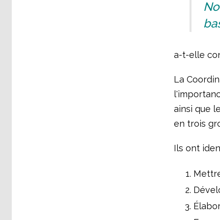
No
bas
a-t-elle co
La Coordina
l'importan
ainsi que l
en trois gr
Ils ont iden
Mettre
Dévelo
Élabor