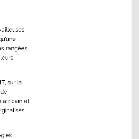
vailleuses
qu'une
es rangées
leurs
, sur la
 de
 africain et
rginalisés
ogies