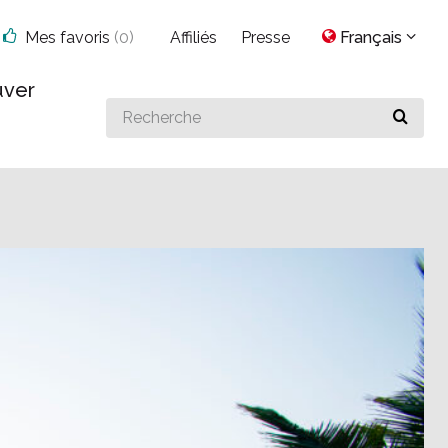
Mes favoris
(
0
)
Affiliés
Presse
Français
uver
Search
for
something