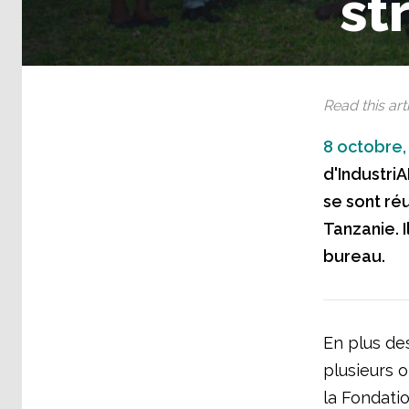
st
Read this arti
8 octobre,
d'Industri
se sont réu
Tanzanie. 
bureau.
En plus de
plusieurs o
la Fondatio