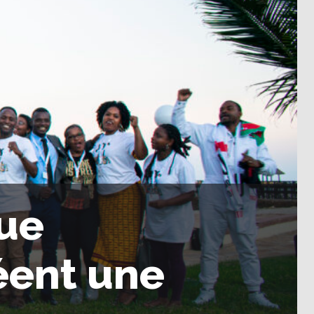
que
éent une