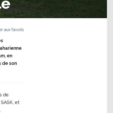
le
er aux favoris
és
saharienne
am, en
s de son
s de
a SASK, et
.