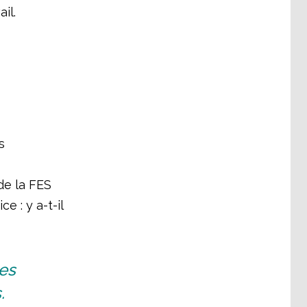
il.
s
de la FES
 : y a-t-il
es
.