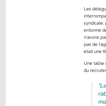
Les délégu
interrompa
syndicale, 
entonné de
n'avons pas
pas de l'a
était une fi
Une table r
du recrute
"Le
rab
mai