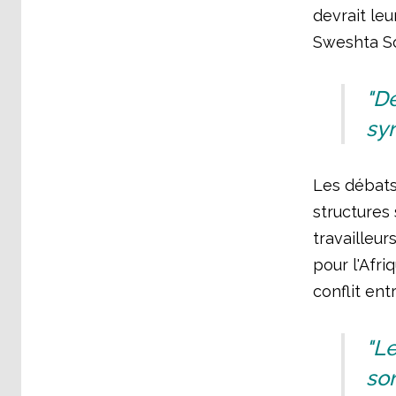
devrait leu
Sweshta So
"De
syn
Les débats
structures 
travailleur
pour l'Afri
conflit ent
"L
son