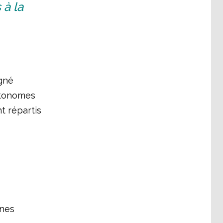
à la
igné
utonomes
nt répartis
unes