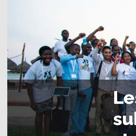
Le
su