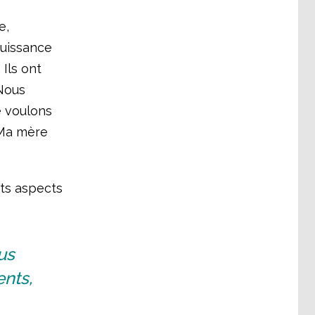
e,
puissance
Ils ont
“Nous
e voulons
“Ma mère
nts aspects
us
ents,