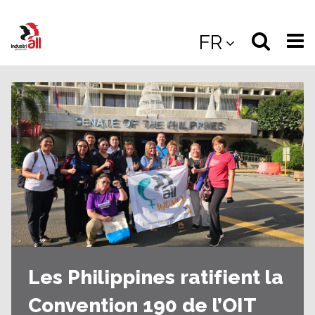
Jump
to
Select
Sea
FR
main
content
langua
the
(
(mobile
site
(mo
Les Philippines ratifient la
Convention 190 de l’OIT