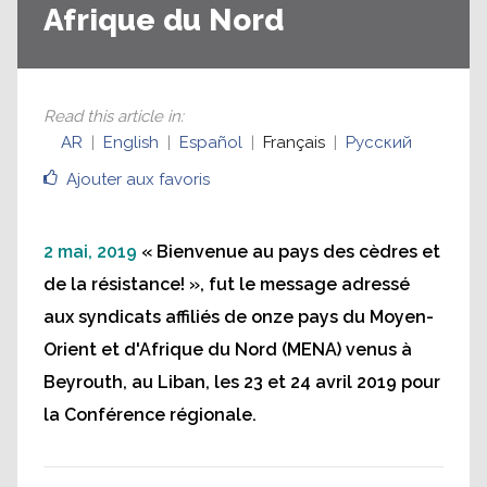
Afrique du Nord
Read this article in
:
AR
English
Español
Français
Русский
Ajouter aux favoris
2 mai, 2019
« Bienvenue au pays des cèdres et
de la résistance! », fut le message adressé
aux syndicats affiliés de onze pays du Moyen-
Orient et d'Afrique du Nord (MENA) venus à
Beyrouth, au Liban, les 23 et 24 avril 2019 pour
Type your title here
la Conférence régionale.
Type your caption