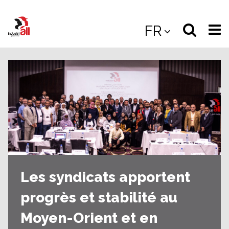
Jump
to
Select
Sea
FR
main
content
langua
the
(
(mobile
site
(mo
Les syndicats apportent
progrès et stabilité au
Moyen-Orient et en