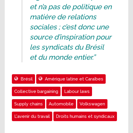
et n’a pas de politique en
matière de relations
sociales ; c’est donc une
source d’inspiration pour
les syndicats du Brésil
et du monde entier.”
Brésil
Amérique latine et Caraïbes
Collective bargaining
Labour laws
Supply chains
Automobile
Volkswagen
L'avenir du travail
Droits humains et syndicaux