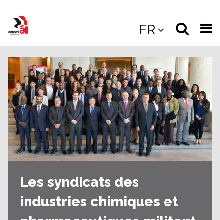
Jump
to
Select
Sea
FR
main
content
langua
the
(
(mobile
site
(mo
Les syndicats des
industries chimiques et