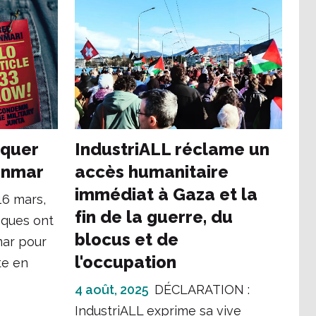
iquer
IndustriALL réclame un
yanmar
accès humanitaire
immédiat à Gaza et la
16 mars,
fin de la guerre, du
iques ont
blocus et de
mar pour
l'occupation
te en
4 août, 2025
DÉCLARATION :
IndustriALL exprime sa vive