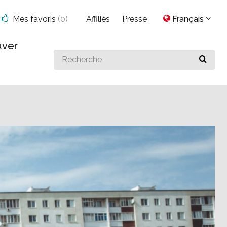
Mes favoris
(
0
)
Affiliés
Presse
Français
uver
Search
for
something