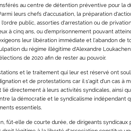
ansférés au centre de détention préventive pour la 
Parmi leurs chefs d'accusation, la préparation d'actio
'ordre public, assorties d'arrestation ou de privation
ux à cinq ans, ou d'emprisonnement pouvant attein
exigeons leur libération immédiate et l'abandon de t
culpation du régime illégitime d'Alexandre Loukachenk
élections de 2020 afin de rester au pouvoir.
tations et le traitement qui leur est réservé ont sou
ignation et de protestations car il s'agit d'un cas à m
t lié directement à leurs activités syndicales, ainsi q
ntre la démocratie et le syndicalisme indépendant q
ments essentiels.
on, fût-elle de courte durée, de dirigeants syndicaux 
 droit légitime à la liberté d'association constitue un