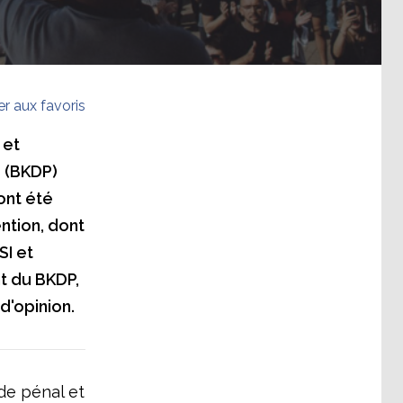
er aux favoris
 et
 (BKDP)
 ont été
ention, dont
SI et
t du BKDP,
d'opinion.
ode pénal et