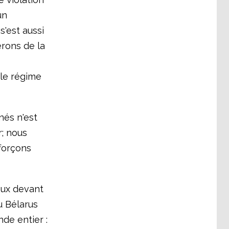
un
s'est aussi
rons de la
 le régime
és n'est
r; nous
fforçons
eux devant
u Bélarus
nde entier :