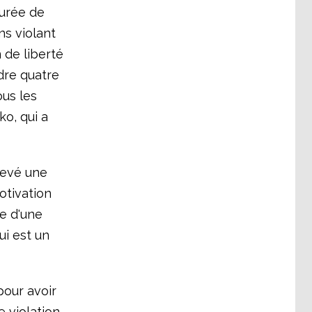
durée de
ns violant
 de liberté
dre quatre
ous les
o, qui a
levé une
otivation
ue d'une
ui est un
pour avoir
e violation