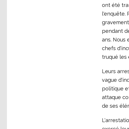
ont été tr
l'enquête. 
gravement l
pendant de
ans. Nous 
chefs d'in
truqué les 
Leurs arres
vague d'ind
politique e
attaque co
de ses élé
L'arrestati
exercé leur