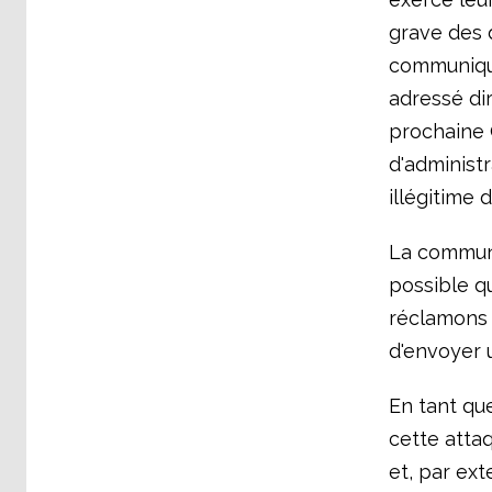
grave des 
communiqué 
adressé di
prochaine 
d'administr
illégitime 
La communi
possible qu
réclamons 
d'envoyer u
En tant qu
cette attaq
et, par ext