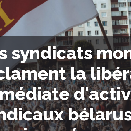
s syndicats mo
clament la libér
médiate d'activ
ndicaux bélaru