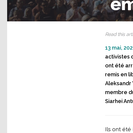
em
Read this arti
13 mai, 202
activistes
ont été arr
remis en li
Aleksandr 
membre du 
Siarhei Ant
Ils ont été