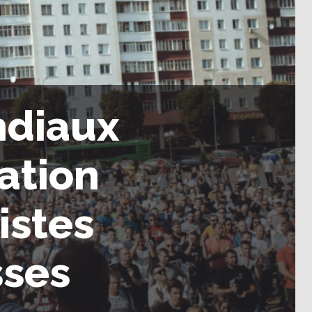
ndiaux
ation
istes
sses