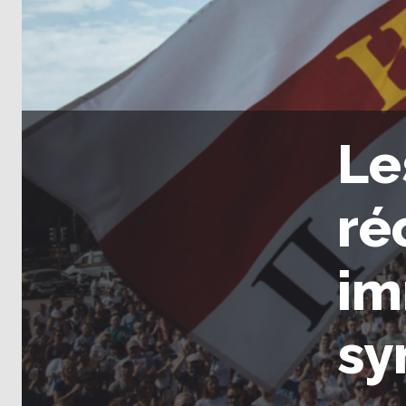
Le
ré
im
sy