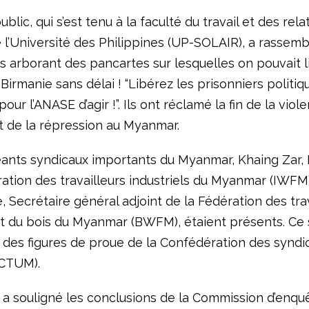
blic, qui s’est tenu à la faculté du travail et des rela
e l’Université des Philippines (UP-SOLAIR), a rassem
s arborant des pancartes sur lesquelles on pouvait li
Birmanie sans délai ! “Libérez les prisonniers politique
our l’ANASE d’agir !”. Ils ont réclamé la fin de la viol
t de la répression au Myanmar.
eants syndicaux importants du Myanmar, Khaing Zar,
ration des travailleurs industriels du Myanmar (IWFM
 Secrétaire général adjoint de la Fédération des tra
t du bois du Myanmar (BWFM), étaient présents. Ce 
des figures de proue de la Confédération des syndi
CTUM).
 a souligné les conclusions de la Commission d’enqu