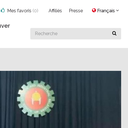
Mes favoris
(
0
)
Affiliés
Presse
Français
uver
Search
for
something