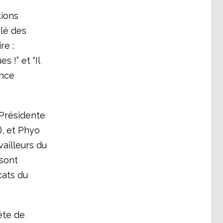
tions
blé des
re :
s !” et “Il
ence
 Présidente
), et Phyo
vailleurs du
sont
cats du
ête de