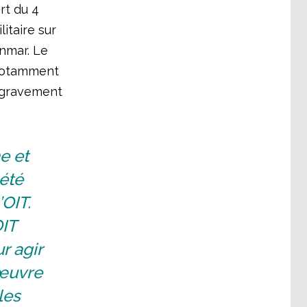
rt du 4
itaire sur
anmar. Le
 notamment
a gravement
e et
été
OIT.
IT
r agir
 œuvre
les