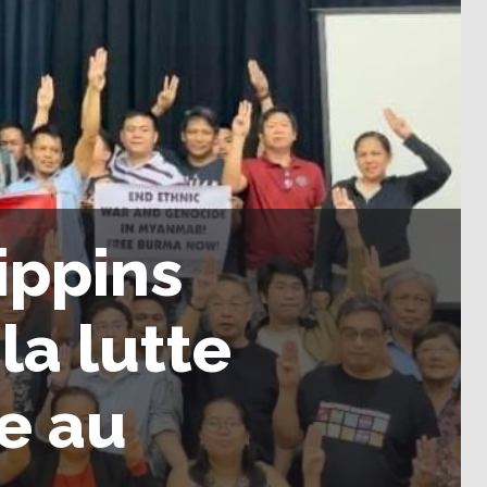
ippins
la lutte
e au