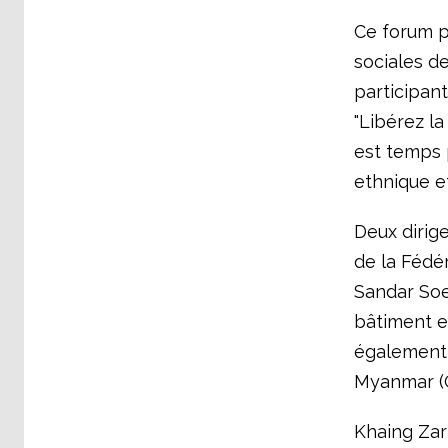
Ce forum pu
sociales d
participant
"Libérez la 
est temps p
ethnique e
Deux dirig
de la Fédé
Sandar Soe,
bâtiment e
également 
Myanmar (
Khaing Zar