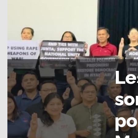
Le
so
po