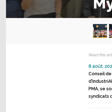
M
Read this arti
8 août, 20
Conseil de 
d’IndustriA
PMA, se son
syndicats 