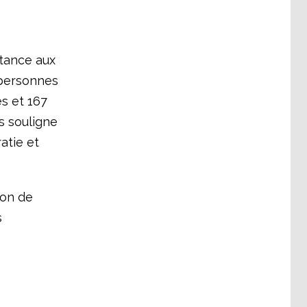
stance aux
 personnes
es et 167
s souligne
atie et
ion de
s