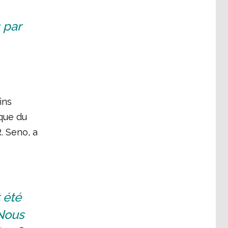
 par
ins
que du
. Seno, a
 été
 Nous