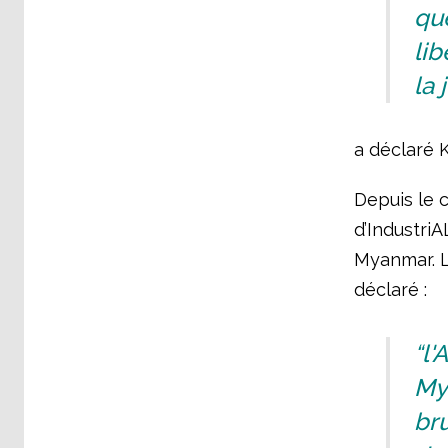
que
lib
la 
a déclaré K
Depuis le co
d’Industri
Myanmar. Le
déclaré :
“l'
My
bru