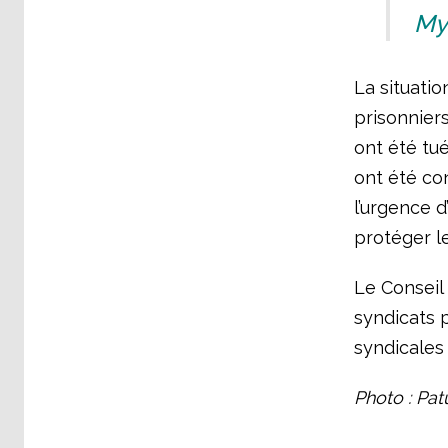
My
La situatio
prisonniers
ont été tué
ont été co
l’urgence d
protéger l
Le Conseil 
syndicats p
syndicales 
Photo : Pat