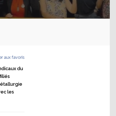
er aux favoris
yndicaux du
iliés
métallurgie
vec les