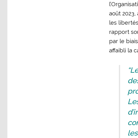
l’Organisat
août 2023, 
les liberté
rapport so
par le biai
affaibli la
“Le
des
pro
Le
d’i
con
le