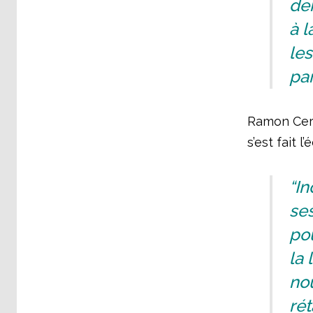
de
à l
les
pa
Ramon Certe
s’est fait 
“In
ses
pou
la 
nou
ré