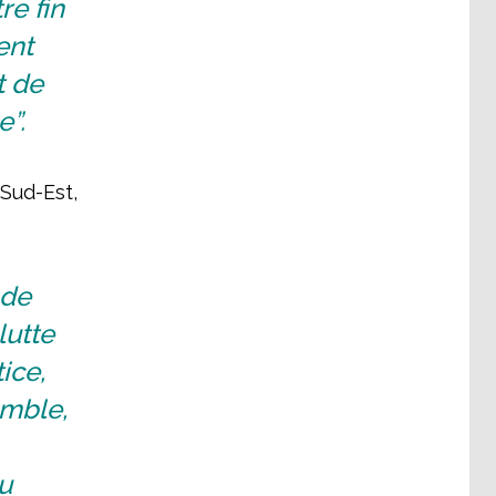
e fin
ent
t de
”.
 Sud-Est,
 de
lutte
ice,
emble,
u