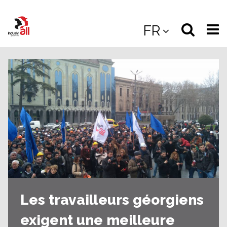
Jump
to
Select
Sea
FR
main
content
langua
the
(
(mobile
site
(mo
Les travailleurs géorgiens
exigent une meilleure