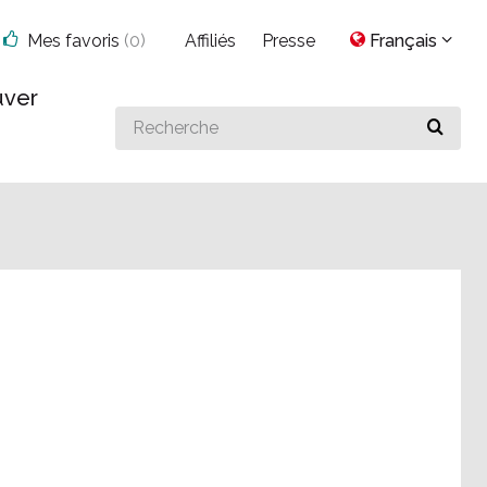
Mes favoris
(
0
)
Affiliés
Presse
Français
uver
Search
for
something