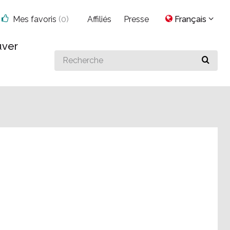
Mes favoris
(
0
)
Affiliés
Presse
Français
uver
Search
for
something