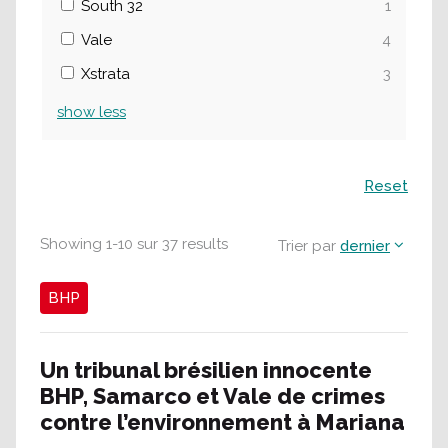
South 32
1
Vale
4
Xstrata
3
show
less
Recherche
Reset
Showing
1
-
10
sur
37
results
Trier par
dernier
BHP
Un tribunal brésilien innocente
BHP, Samarco et Vale de crimes
contre l’environnement à Mariana