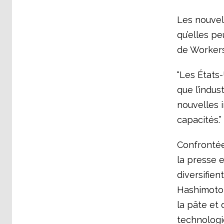
Les nouvel
qu’elles p
de Workers
“Les États-
que l’indus
nouvelles 
capacités.”
Confrontée
la presse e
diversifien
Hashimoto,
la pâte et
technologi