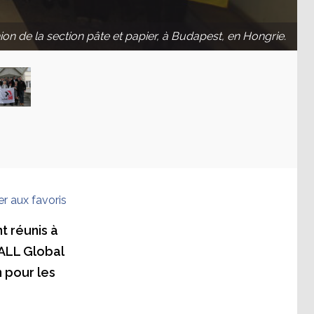
on de la section pâte et papier, à Budapest, en Hongrie.
er aux favoris
t réunis à
iALL Global
n pour les