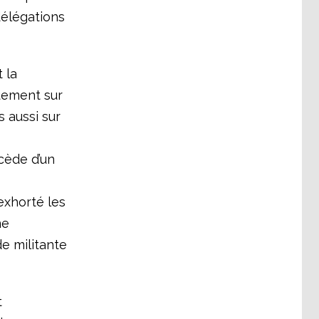
délégations
 la
quement sur
 aussi sur
écède d’un
exhorté les
ne
de militante
t