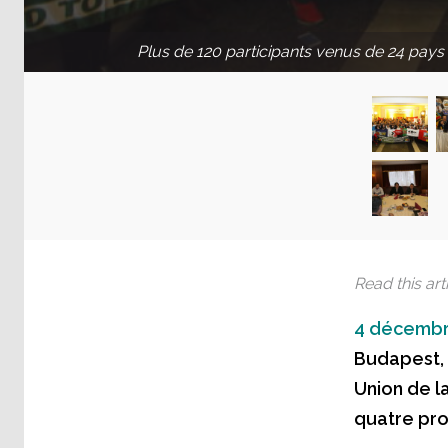
Plus de 120 participants venus de 24 pays 
Read this arti
4 décembr
Budapest, 
Union de la
quatre pro