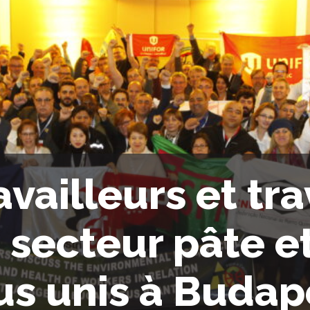
availleurs et tr
 secteur pâte et
us unis à Budap