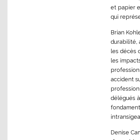
et papier 
qui représe
Brian Kohle
durabilité,
les décès c
les impact
professionn
accident su
profession
délégués à
fondamental
intransigea
Denise Cam