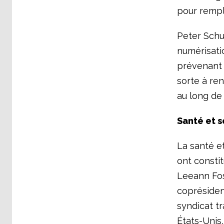
pour rempl
Peter Schul
numérisatio
prévenant q
sorte à re
au long de 
Santé et s
La santé et
ont consti
Leeann Fos
coprésident
syndicat tr
États-Unis,