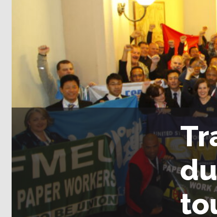
Tr
du
to