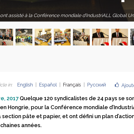
ont assisté à la Conférence mondiale d’IndustriALL Global Uni
cle in
:
English
Español
Français
Русский
Ajout
e, 2017
Quelque 120 syndicalistes de 24 pays se son
en Hongrie, pour la Conférence mondiale d’Industr
 section pâte et papier, et ont défini un plan d’actio
chaines années.