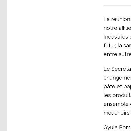
La réunion,
notre affil
Industries 
futur, la s
entre autre
Le Secrétai
changements
pâte et pa
les produit
ensemble es
mouchoirs e
Gyula Pomá