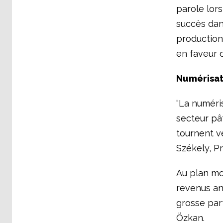
parole lors
succès dans
production
en faveur d
Numérisat
“La numéri
secteur pât
tournent ve
Székely, P
Au plan mon
revenus an
grosse part
Özkan.