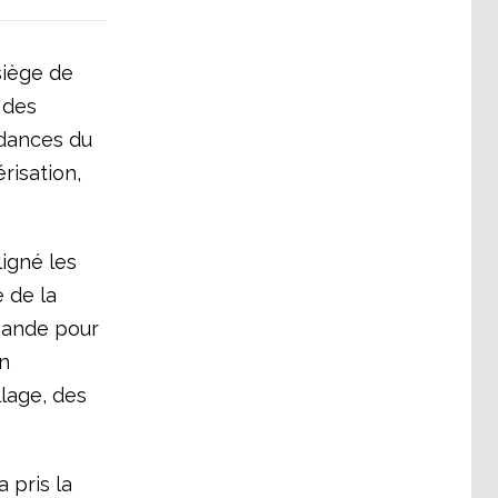
siège de
t des
ndances du
érisation,
ligné les
 de la
mande pour
on
llage, des
 pris la