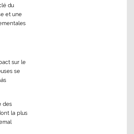
clé du
se et une
nementales
act sur le
euses se
más
e des
ont la plus
Kemal