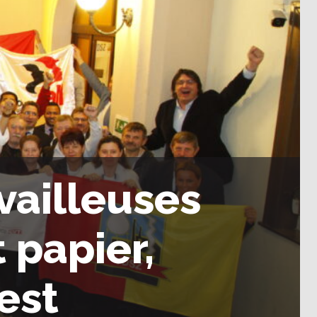
availleuses
 papier,
est