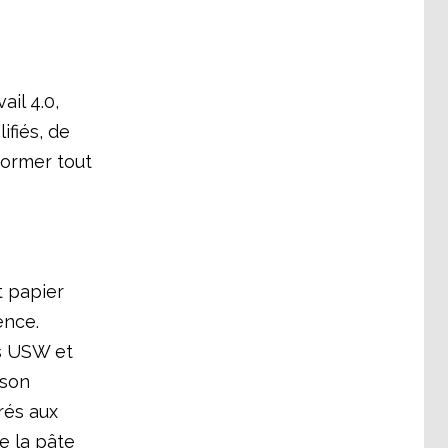
ail 4.0,
ifiés, de
former tout
t papier
ence.
os USW et
 son
rés aux
e la pâte