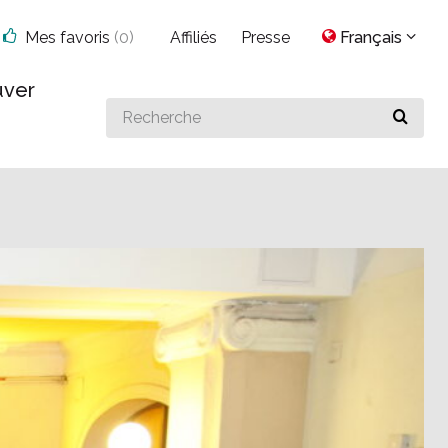
Mes favoris
(
0
)
Affiliés
Presse
Français
uver
Search
for
something