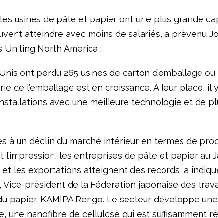
les usines de pâte et papier ont une plus grande cap
euvent atteindre avec moins de salariés, a prévenu 
 Uniting North America :
Unis ont perdu 265 usines de carton d’emballage ou p
trie de l’emballage est en croissance. À leur place, il 
installations avec une meilleure technologie et de p
s à un déclin du marché intérieur en termes de prod
t l’impression, les entreprises de pâte et papier au 
t et les exportations atteignent des records, a indiqu
 Vice-président de la Fédération japonaise des trava
 du papier, KAMIPA Rengo. Le secteur développe une
e, une nanofibre de cellulose qui est suffisamment ré