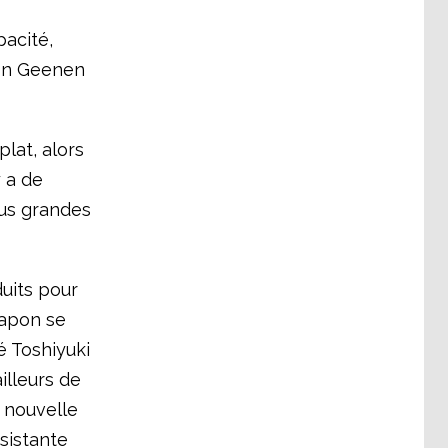
acité,
Jon Geenen
lat, alors
y a de
lus grandes
uits pour
Japon se
é Toshiyuki
illeurs de
 nouvelle
sistante