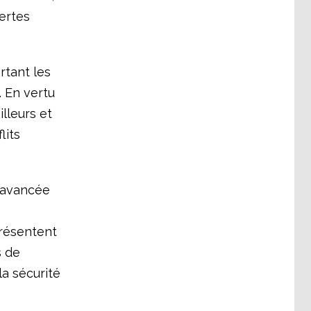
ertes
rtant les
. En vertu
illeurs et
lits
n avancée
présentent
s de
a sécurité