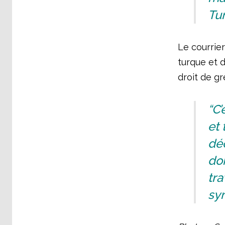
Tur
Le courrier
turque et d
droit de gr
“C’
et 
déc
do
tra
syn