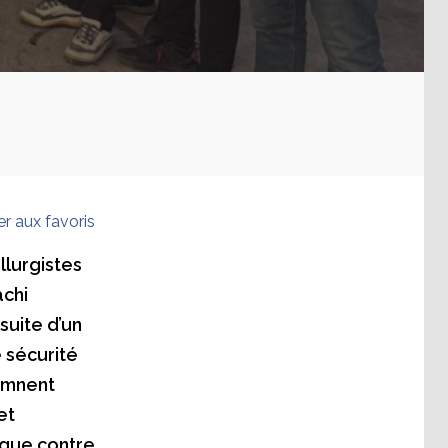
er aux favoris
lurgistes
achi
suite d’un
 sécurité
damnent
et
aque contre