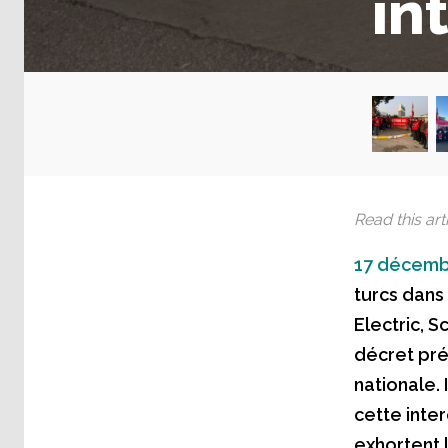
in
Read this arti
17 décemb
turcs dans
Electric, S
décret pré
nationale.
cette inter
exhortent 