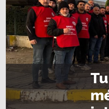
Tu
mé