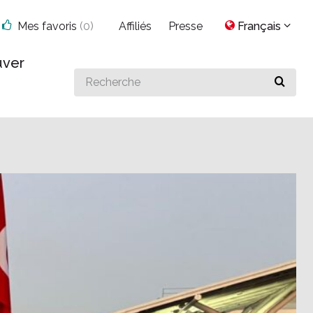
Mes favoris
(
0
)
Affiliés
Presse
Français
uver
Search
for
something