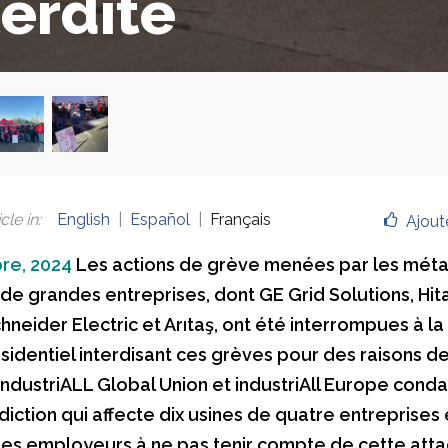
terdite
cle in
:
English
Español
Français
Ajout
re, 2024
Les actions de grève menées par les métal
 de grandes entreprises, dont GE Grid Solutions, Hit
chneider Electric et Arıtaş, ont été interrompues à la 
sidentiel interdisant ces grèves pour des raisons de
 IndustriALL Global Union et industriAll Europe con
diction qui affecte dix usines de quatre entreprises 
les employeurs à ne pas tenir compte de cette att