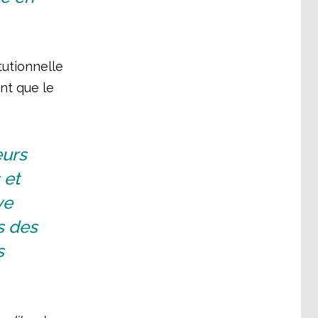
tutionnelle
ant que le
eurs
 et
ve
s des
s