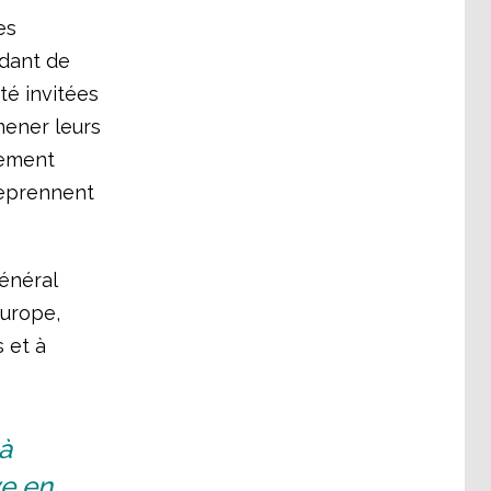
es
ndant de
té invitées
 mener leurs
lement
reprennent
énéral
Europe,
 et à
 à
ve en