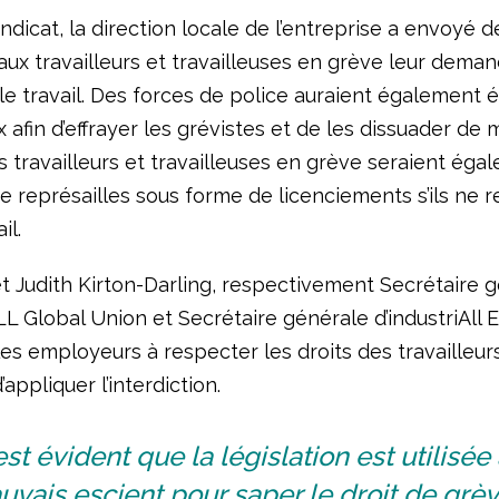
ndicat, la direction locale de l’entreprise a envoyé d
ux travailleurs et travailleuses en grève leur dema
e travail. Des forces de police auraient également é
ux afin d’effrayer les grévistes et de les dissuader de
s travailleurs et travailleuses en grève seraient éga
 représailles sous forme de licenciements s’ils ne 
il.
et Judith Kirton-Darling, respectivement Secrétaire g
LL Global Union et Secrétaire générale d’industriAll 
es employeurs à respecter les droits des travailleurs
’appliquer l’interdiction.
 est évident que la législation est utilisée
vais escient pour saper le droit de grè