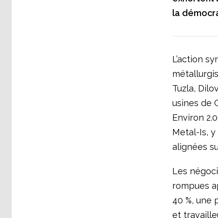
la démocra
L’action sy
métallurgis
Tuzla, Dilo
usines de G
Environ 2.0
Metal-Is, 
alignées su
Les négoci
rompues ap
40 %, une p
et travaill