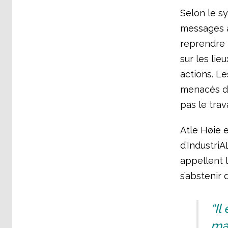
Selon le sy
messages a
reprendre l
sur les lie
actions. Le
menacés de
pas le trava
Atle Høie 
d’IndustriA
appellent l
s’abstenir d
“Il
mau