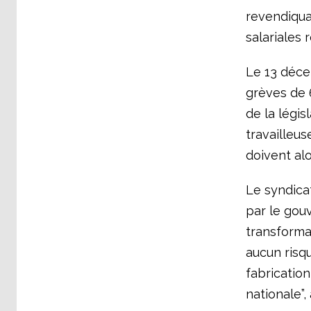
revendiqua
salariales 
Le 13 déce
grèves de 6
de la légis
travailleus
doivent alo
Le syndicat
par le gou
transforma
aucun risqu
fabricatio
nationale”,