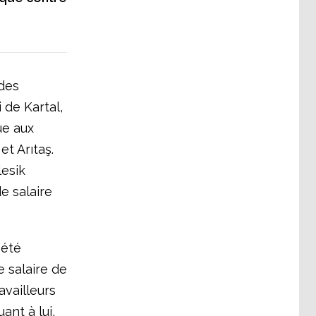
 des
 de Kartal,
ue aux
et Arıtaş.
lesik
e salaire
 été
 salaire de
availleurs
ant à lui,