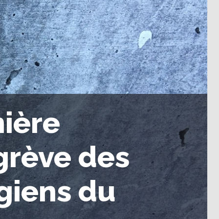
ière
grève des
égiens du