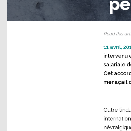
pé
Read this arti
11 avril, 20
intervenu e
salariale d
Cet accord
menaçait d
Outre l’ind
internation
névralgique