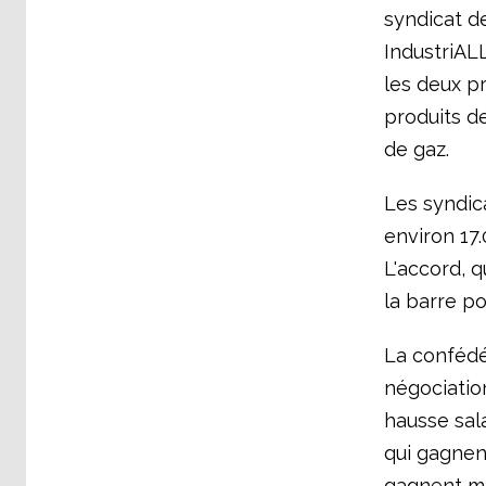
syndicat des
IndustriAL
les deux p
produits d
de gaz.
Les syndica
environ 17.
L'accord, 
la barre po
La confédé
négociatio
hausse sala
qui gagnent
gagnent mo