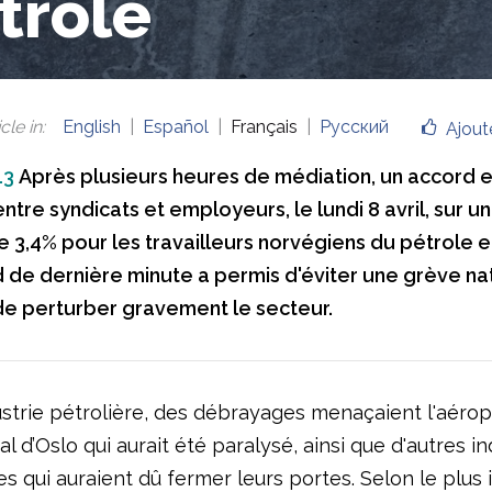
trole
cle in
:
English
Español
Français
Русский
Ajout
13
Après plusieurs heures de médiation, un accord e
ntre syndicats et employeurs, le lundi 8 avril, sur 
e 3,4% pour les travailleurs norvégiens du pétrole e
 de dernière minute a permis d'éviter une grève nat
e perturber gravement le secteur.
ustrie pétrolière, des débrayages menaçaient l'aérop
al d’Oslo qui aurait été paralysé, ainsi que d'autres in
s qui auraient dû fermer leurs portes. Selon le plus