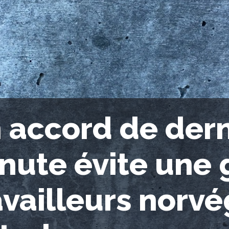
 accord de dern
nute évite une 
availleurs norv