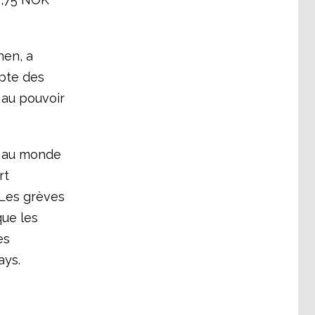
hen, a
mpte des
 au pouvoir
e au monde
rt
 Les grèves
que les
es
ays.