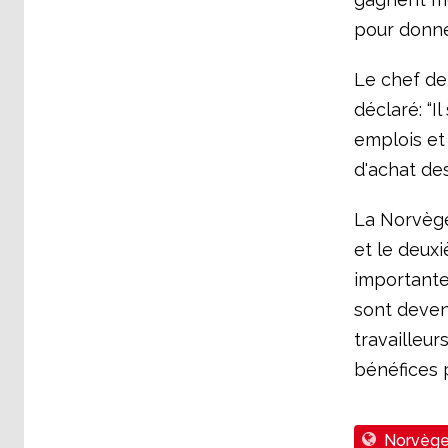
pour donne
Le chef de
déclaré: “I
emplois et
d'achat des
La Norvège
et le deux
importante
sont deven
travailleu
bénéfices 
Norvèg