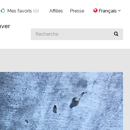
Mes favoris
(
0
)
Affiliés
Presse
Français
uver
Search
for
something