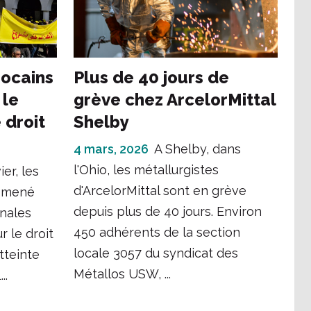
rocains
Plus de 40 jours de
 le
grève chez ArcelorMittal
e droit
Shelby
4 mars, 2026
A Shelby, dans
l'Ohio, les métallurgistes
ier, les
d'ArcelorMittal sont en grève
t mené
depuis plus de 40 jours. Environ
onales
450 adhérents de la section
r le droit
locale 3057 du syndicat des
atteinte
Métallos USW, ...
..