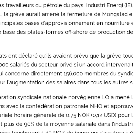
 travailleurs du pétrole du pays, Industri Energi (IE), 
L, la grève aurait amené la fermeture de Mongstad e
rincipales bases d'approvisionnement en nourriture 
e base des plates-formes off-shore de production de
ts ont déclaré qu'ils avaient prévu que la grève tou
000 salariés du secteur privé si un accord intervenait
qui concerne directement 156.000 membres du syndica
ur l'augmentation des salaires dans tous les autres s
ration syndicale nationale norvégienne LO a mené 
ns avec la confédération patronale NHO et approuv
riale horaire générale de 0,75 NOK (0,12 USD) pour l
 plus de 90% de la moyenne salariale dans l'industri
ins toucheront 1,40 NOK de heure qui s'ajoutera à 