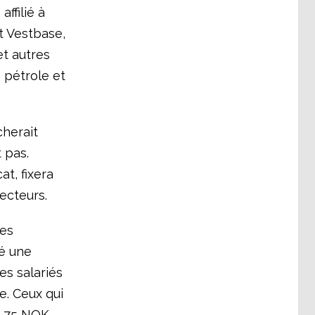
affilié à
t Vestbase,
et autres
 pétrole et
cherait
 pas.
t, fixera
ecteurs.
les
é une
es salariés
e. Ceux qui
0,75 NOK