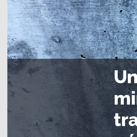
Un
mi
tr