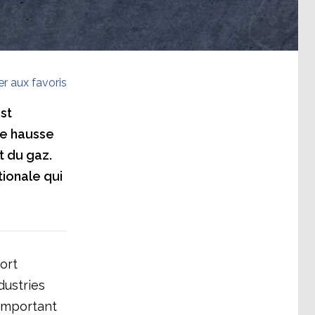
er aux favoris
st
une hausse
t du gaz.
ionale qui
ort
dustries
 important