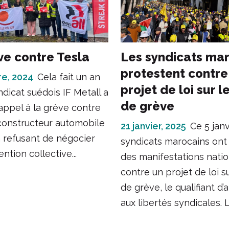
ve contre Tesla
Les syndicats ma
protestent contre
re, 2024
Cela fait un an
projet de loi sur l
ndicat suédois IF Metall a
de grève
appel à la grève contre
 constructeur automobile
21 janvier, 2025
Ce 5 janv
 refusant de négocier
syndicats marocains on
ntion collective...
des manifestations nati
contre un projet de loi su
de grève, le qualifiant d’
aux libertés syndicales. L.