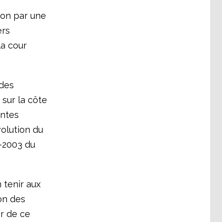
son par une
ers
la cour
 des
sur la côte
entes
volution du
2-2003 du
 tenir aux
on des
ir de ce