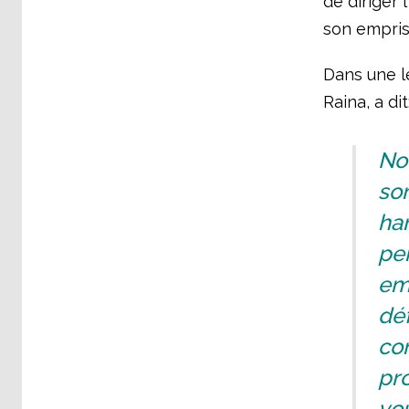
de diriger
son empri
Dans une le
Raina, a dit
No
so
har
per
emp
dé
con
pro
vo