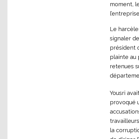
moment, le
l’entrepris
Le harcèlem
signaler de
président 
plainte au 
retenues s
départemen
Yousri avai
provoqué un
accusations
travailleur
la corrupti