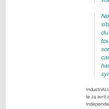
No
sit
du 
tou
so
ca
har
syn
IndustriALL
le 24 avril
indépendant