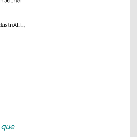
 empêcher
dustriALL,
e que