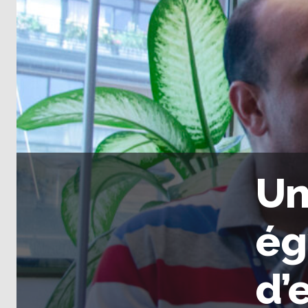
Un
ég
d’