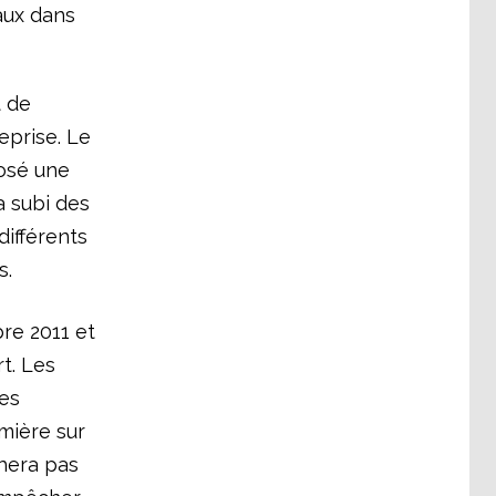
aux dans
t de
eprise. Le
posé une
a subi des
différents
s.
re 2011 et
rt. Les
des
umière sur
chera pas