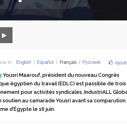
cle in
:
English
Español
Français
Русский
Ajout
3
Yousri Maarouf, président du nouveau Congrès
ue égyptien du travail (EDLC) est passible de trois
nement pour activités syndicales. IndustriALL Globa
n soutien au camarade Yousri avant sa comparution 
me d’Égypte le 16 juin.