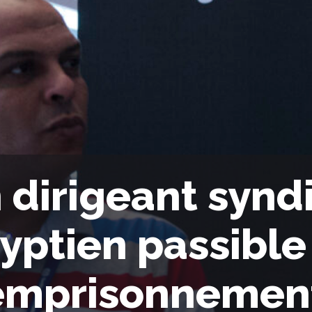
 dirigeant synd
yptien passible
emprisonnemen