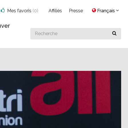
Mes favoris
(
0
)
Affiliés
Presse
Français
uver
Search
for
something