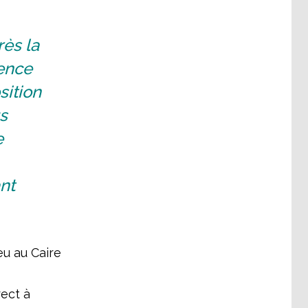
ès la
ience
sition
us
e
nt
eu au Caire
rect à