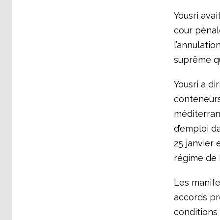
Yousri ava
cour pénale
l’annulatio
suprême qui
Yousri a di
conteneurs
méditerran
d’emploi da
25 janvier 
régime de
Les manifes
accords pr
conditions 