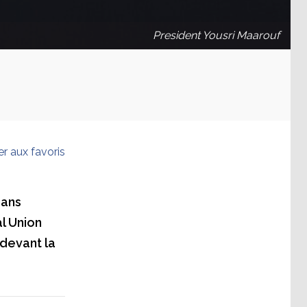
President Yousri Maarouf
er aux favoris
 ans
l Union
devant la