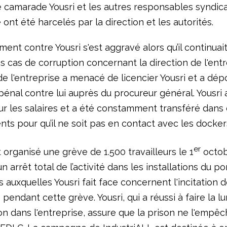
 camarade Yousri et les autres responsables syndic
e ont été harcelés par la direction et les autorités.
ent contre Yousri s'est aggravé alors qu’il continuai
s cas de corruption concernant la direction de l'entr
de l'entreprise a menacé de licencier Yousri et a dé
pénal contre lui auprès du procureur général. Yousri 
ur les salaires et a été constamment transféré dans 
ts pour qu’il ne soit pas en contact avec les docker
er
t organisé une grève de 1.500 travailleurs le 1
octob
 arrêt total de l’activité dans les installations du po
 auxquelles Yousri fait face concernent l'incitation 
s pendant cette grève. Yousri, qui a réussi à faire la l
on dans l'entreprise, assure que la prison ne l'empê