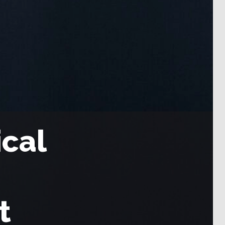
ical
t