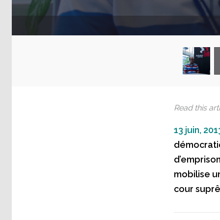
Read this arti
13 juin, 201
démocratiq
d’emprison
mobilise u
cour suprê