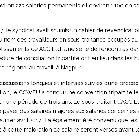
viron 223 salariés permanents et environ 1.100 en s
17, le syndicat avait soumis un cahier de revendicatio
au nom des travailleurs en sous-traitance occupés au
blissements de ACC Ltd. Une série de rencontres dan
dure de conciliation tripartite ont eu lieu dans les 
 régional au travail, à Nagpur.
discussions longues et intenses suivies d’une procédu
tion, le CCWEU a conclu une convention tripartite le 
ur une période de trois ans. Le sous-traitant d’ACC L
 payer des salaires majorés aux salariés concernés 
 au 1er avril 2017. Il a également été convenu que les 
 à cette majoration de salaire seront versés avant le