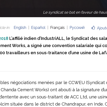
Le syndicat se bat en faveur de hauss
cle in
:
English
Español
Français
Русский
Ajout
 2018
L’affilié indien d’IndustriALL, le Syndicat des sal
ent Works, a signé une convention salariale qui c
000 travailleurs en sous-traitance d’une usine de La
ables négociations menées par le CCWEU (Syndicat 
e Chanda Cement Works) ont abouti à la signature d’u
d’entente avec un sous-traitant de ACC Ltd, une usin
cim située dans le district de Chandrapur, en Inde. 