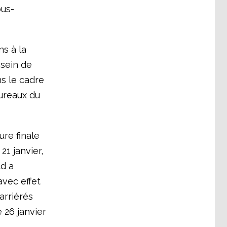
ous-
ns à la
 sein de
s le cadre
bureaux du
re finale
21 janvier,
td a
avec effet
arriérés
 26 janvier