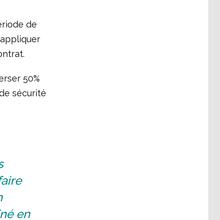
ériode de
’appliquer
ontrat.
verser 50%
de sécurité
s
aire
n
îné en