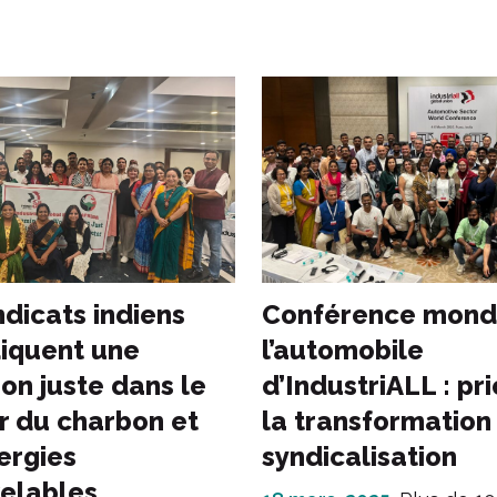
ndicats indiens
Conférence mond
iquent une
l’automobile
ion juste dans le
d’IndustriALL : pri
r du charbon et
la transformation 
ergies
syndicalisation
elables