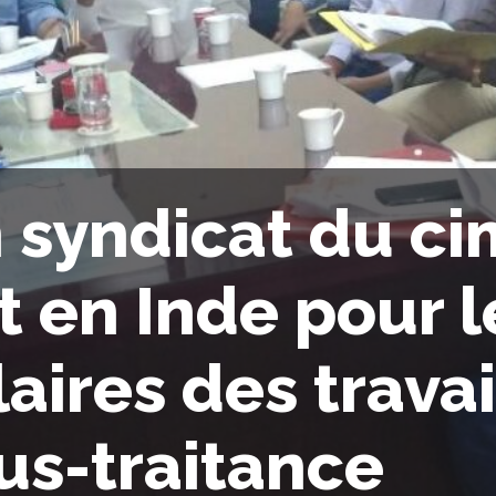
 syndicat du ci
t en Inde pour l
laires des trava
us-traitance