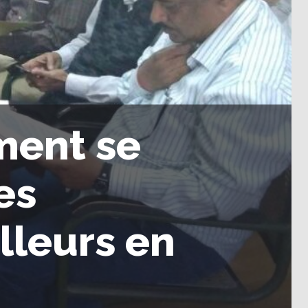
ment se
es
illeurs en