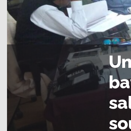
Un
ba
sa
so