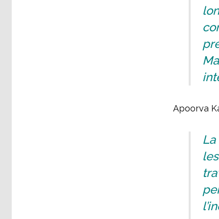
lo
con
pre
Mah
int
Apoorva Kai
La 
les
tra
pe
l’i