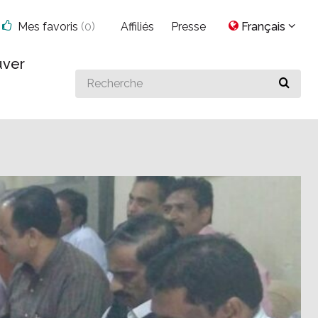
Mes favoris
(
0
)
Affiliés
Presse
Français
uver
Search
for
something