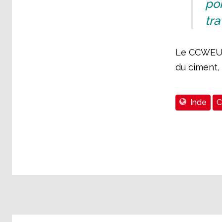
por
tra
Le CCWEU f
du ciment, u
Inde
C