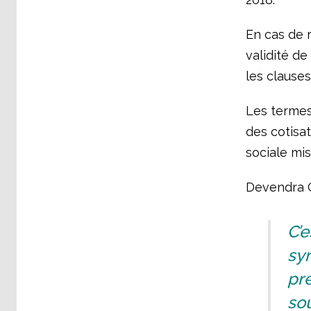
En cas de r
validité de
les clauses
Les termes
des cotisa
sociale mis
Devendra G
C’e
syn
pre
sou