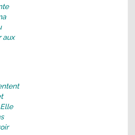
nte
ma
u
r aux
entent
t
Elle
ns
oir