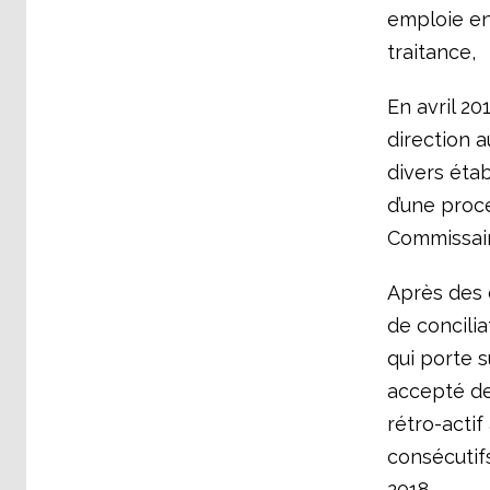
emploie en
traitance,
En avril 20
direction 
divers éta
d’une procé
Commissaire
Après des 
de concilia
qui porte s
accepté de
rétro-actif
consécutifs
2018.