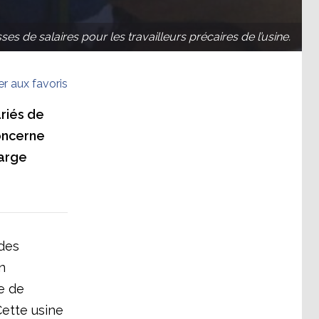
es de salaires pour les travailleurs précaires de l’usine.
er aux favoris
ariés de
oncerne
farge
des
n
e de
Cette usine