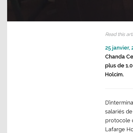
Read this arti
25 janvier,
Chanda Cem
plus de 1.
Holcim.
D’intermin
salariés d
protocole 
Lafarge Hol