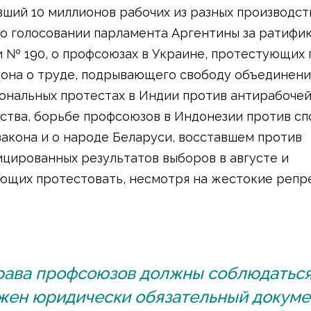
ший 10 миллионов рабочих из разных производс
 о голосовании парламента Аргентины за ратифи
 № 190, о профсоюзах в Украине, протестующих 
кона о труде, подрывающего свободу объединени
нальных протестах в Индии против антирабочей
ства, борьбе профсоюзов в Индонезии против сп
закона и о народе Беларуси, восставшем против
цированных результатов выборов в августе и
щих протестовать, несмотря на жестокие репре
рава профсоюзов должны соблюдаться
жен юридически обязательный докуме