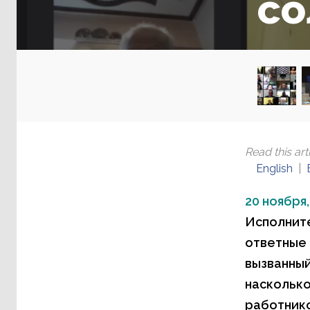
со
Read this arti
English
20 ноября,
Исполните
ответные 
вызванный
насколько
работнико