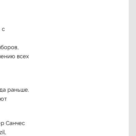
и
с
боров,
лению всех
да раньше.
ают
ер Санчес
il,