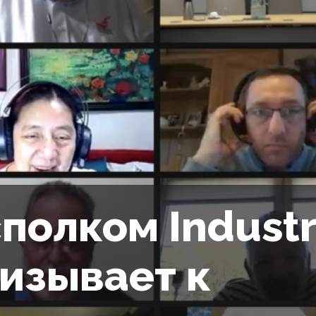
полком Industr
изывает к