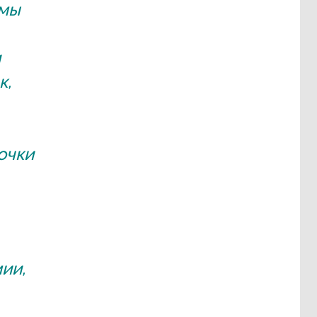
 мы
и
к,
очки
ии,