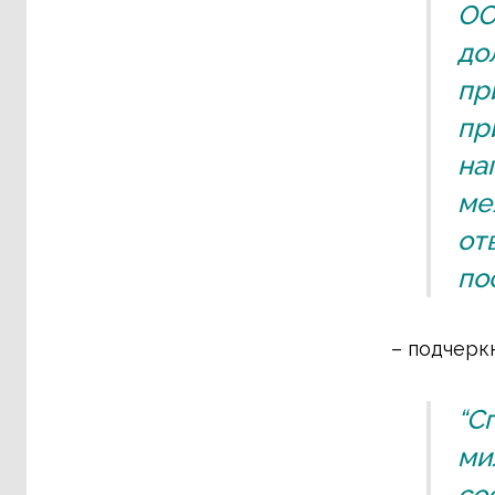
ОО
до
пр
пр
на
ме
от
по
– подчерк
“С
ми
со