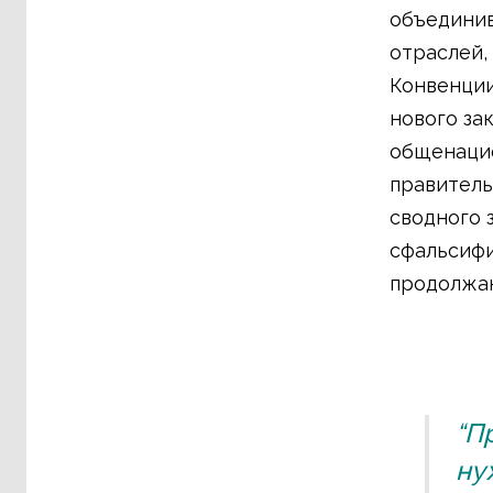
объединив
отраслей,
Конвенции
нового за
общенацио
правитель
сводного 
сфальсифи
продолжаю
“П
ну