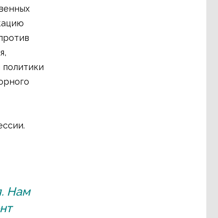
твенных
кацию
против
я,
 политики
орного
ссии.
. Нам
нт