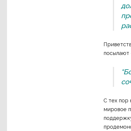
до
пр
ра
Приветств
посылают 
“Б
со
С тех пор
мировое п
поддержку
продемонс