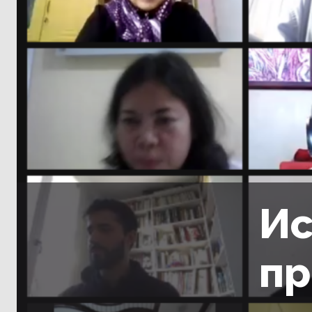
Ис
пр