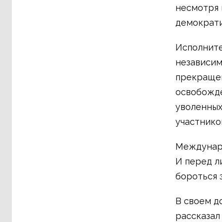
несмотря 
демократ
Исполнит
независим
прекращен
освобожде
уволенных
участнико
Междунаро
И перед л
бороться 
В своем д
рассказал 