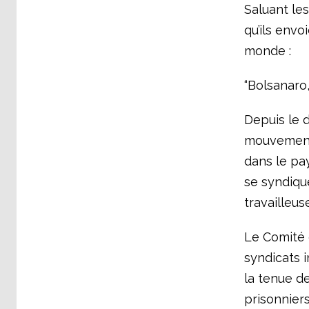
Saluant le
qu’ils envo
monde :
“Bolsanaro
Depuis le d
mouvement 
dans le pay
se syndique
travailleus
Le Comité 
syndicats i
la tenue de
prisonniers