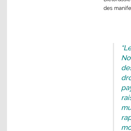
des manife
“Le
No
des
dro
pay
rai
mu
ra
mo