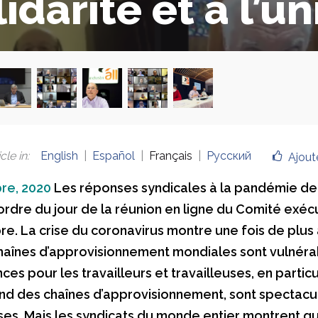
lidarité et à l’un
cle in
:
English
Español
Français
Русский
Ajout
re, 2020
Les réponses syndicales à la pandémie de
’ordre du jour de la réunion en ligne du Comité exéc
e. La crise du coronavirus montre une fois de plus 
chaînes d’approvisionnement mondiales sont vulnérab
s pour les travailleurs et travailleuses, en particu
nd des chaînes d’approvisionnement, sont spectacul
es. Mais les syndicats du monde entier montrent qu’