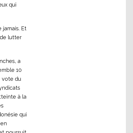
eux qui
 jamais. Et
 de lutter
anches, a
semble 10
e vote du
syndicats
teinte à la
es
donésie qui
 en
et poursuit