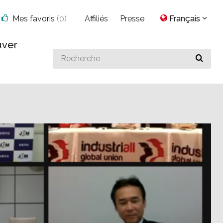
Mes favoris
(
0
)
Affiliés
Presse
Français
uver
Search
for
something