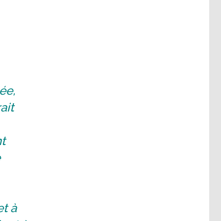
ée,
ait
t
e
et à