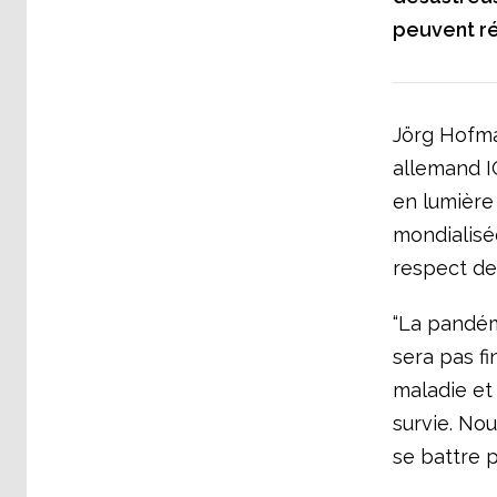
peuvent ré
Jörg Hofma
allemand I
en lumière
mondialisé
respect de 
“La pandém
sera pas f
maladie et 
survie. Nou
se battre p