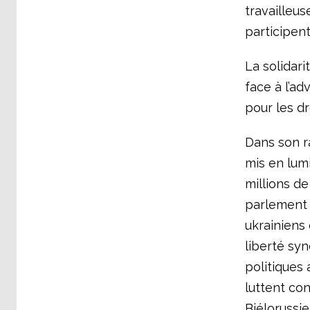
travailleus
participent
La solidari
face à l’ad
pour les dr
Dans son ra
mis en lumi
millions de
parlement a
ukrainiens 
liberté syn
politiques
luttent con
Biélorussie