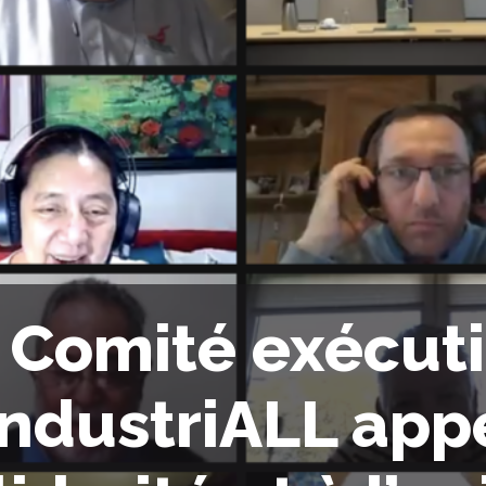
 Comité exécuti
IndustriALL appe