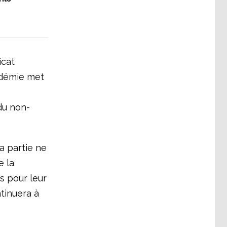
icat
ndémie met
du non-
a partie ne
e la
ts pour leur
ntinuera à