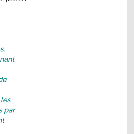
s.
gnant
de
 les
s par
nt