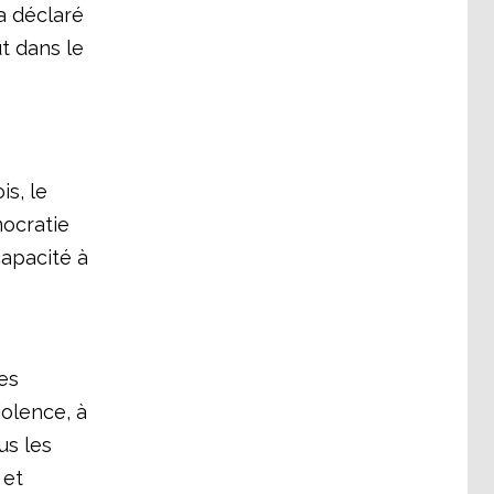
a déclaré
t dans le
is, le
mocratie
capacité à
es
iolence, à
us les
 et