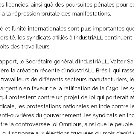
es licenciés, ainsi qu’à des poursuites pénales pour c
 à la répression brutale des manifestations.
té et l’unité internationales sont plus importantes que
versité, les syndicats affiliés à IndustriALL continuent
oits des travailleurs.
pport, le Secrétaire général d’IndustriALL, Valter S
ère la création récente d’IndustriALL Brésil, qui ras
 travailleurs de différents secteurs manufacturiers, l
rgentin en faveur de la ratification de la C190, les 
qui protestent contre un projet de loi qui porterait at
dicale, les protestations nationales en Inde contre l
 anti-ouvrières du gouvernement, les syndicats en In
tre la controversée loi Omnibus, ainsi que le peuple
, qui s’oppose aux élections truquées du mois d’août 