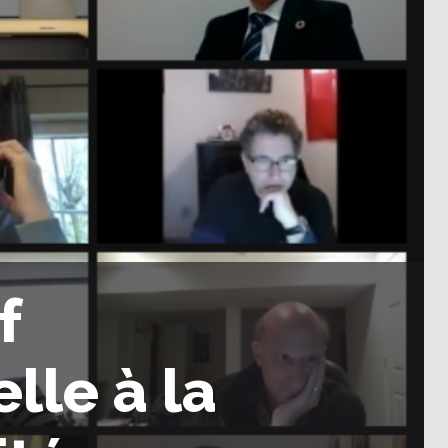
f
lle à la