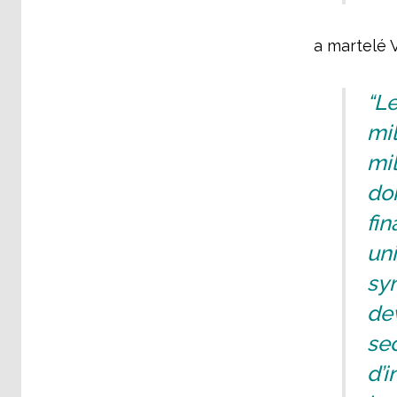
a martelé 
“Le
mil
mil
doi
fin
un
syn
dev
sec
d’i