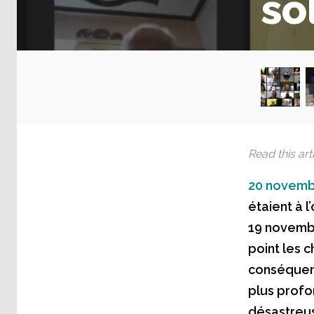
so
Read this arti
20 novemb
étaient à l
19 novembr
point les 
conséquence
plus profo
désastreus