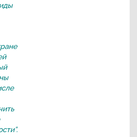
виды
хране
ей
ый
аны
исле
чить
сти”.