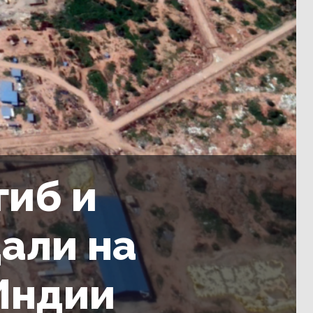
гиб и
али на
 Индии