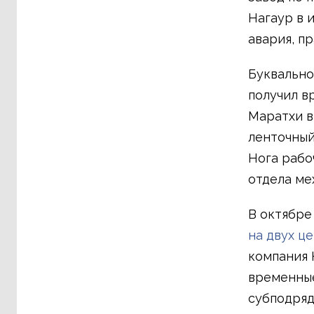
Нагаур в 
авария, пр
Буквально
получил в
Маратхи в
ленточный
Нога рабоч
отдела ме
В октябре
на двух ц
компания 
временные
субподряд