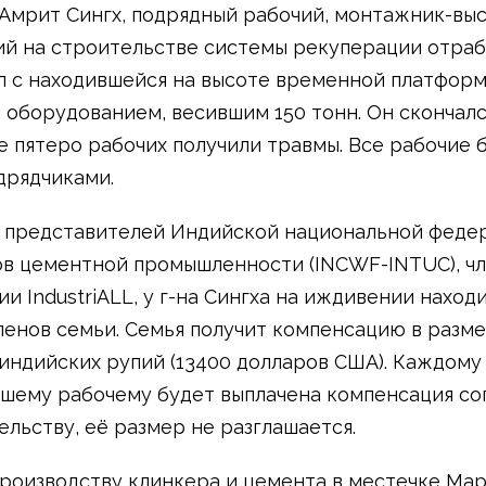
 Амрит Сингх, подрядный рабочий, монтажник-выс
й на строительстве системы рекуперации отра
ал с находившейся на высоте временной платфор
 оборудованием, весившим 150 тонн. Он скончалс
е пятеро рабочих получили травмы. Все рабочие 
дрядчиками.
 представителей Индийской национальной феде
в цементной промышленности (INCWF-INTUC), ч
и IndustriALL, у г-на Сингха на иждивении наход
ленов семьи. Семья получит компенсацию в разме
индийских рупий (13400 долларов США). Каждому
шему рабочему будет выплачена компенсация со
ельству, её размер не разглашается.
производству клинкера и цемента в местечке Мар