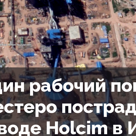
ин рабочий по
стеро пострад
воде Holcim в