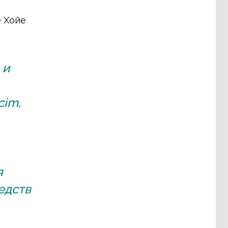
е Хойе
 и
cim,
я
едств