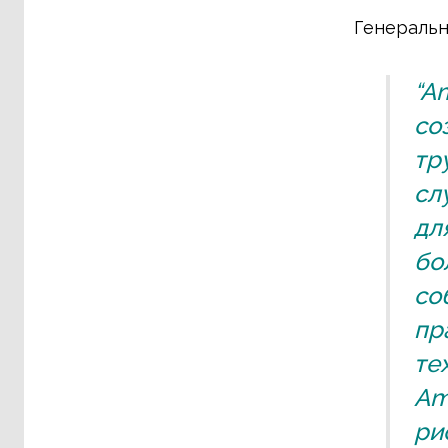
Генеральн
“A
со
тр
сл
дл
бо
со
пр
те
Am
ри