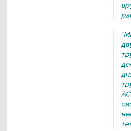
вр
ра
“М
дв
тр
де
ди
тр
AC
си
не
те