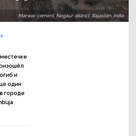
Marwar cement, Nagaur district, Rajastan, India
 в
в местечке
роизошёл
огиб и
еще один
в городе
mbuja