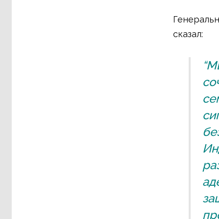
Генеральн
сказал:
“М
со
се
си
бе
Ин
ра
ад
за
пр