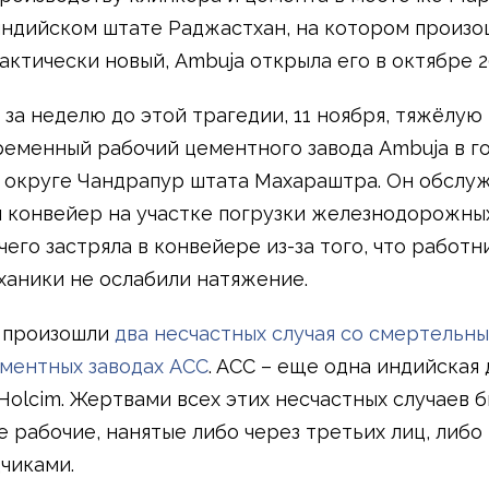
индийском штате Раджастхан, на котором произо
актически новый, Ambuja открыла его в октябре 20
 за неделю до этой трагедии, 11 ноября, тяжёлую
ременный рабочий цементного завода Ambuja в г
 округе Чандрапур штата Махараштра. Он обслу
 конвейер на участке погрузки железнодорожных
его застряла в конвейере из-за того, что работн
ханики не ослабили натяжение.
 произошли
два несчастных случая со смертельн
ементных заводах ACC
. ACC – еще одна индийская
Holcim. Жертвами всех этих несчастных случаев 
 рабочие, нанятые либо через третьих лиц, либо
чиками.