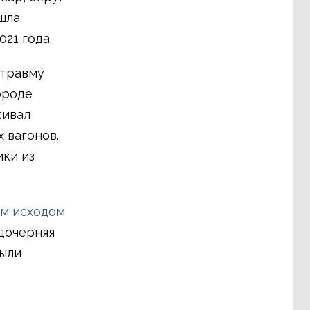
шла
21 года.
 травму
ороде
живал
 вагонов.
ики из
ым исходом
 дочерняя
были