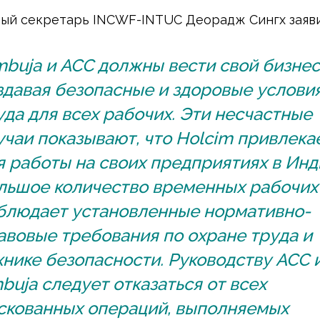
ый секретарь INCWF-INTUC Деорадж Сингх заяви
mbuja и ACC должны вести свой бизнес
здавая безопасные и здоровые услови
уда для всех рабочих. Эти несчастные
учаи показывают, что Holcim привлека
я работы на своих предприятиях в Инд
льшое количество временных рабочих 
блюдает установленные нормативно-
авовые требования по охране труда и
хнике безопасности. Руководству ACC 
buja следует отказаться от всех
скованных операций, выполняемых