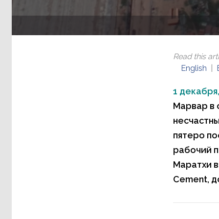
Read this arti
English
1 декабря,
Марвар в 
несчастны
пятеро по
рабочий п
Маратхи в
Cement, д