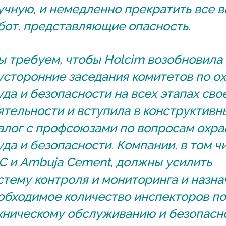
учную, и немедленно прекратить все 
бот, представляющие опасность.
ы требуем, чтобы Holcim возобновила
усторонние заседания комитетов по о
уда и безопасности на всех этапах сво
ятельности и вступила в конструктивн
алог с профсоюзами по вопросам охр
уда и безопасности. Компании, в том ч
C и Ambuja Cement, должны усилить
стему контроля и мониторинга и назна
обходимое количество инспекторов по
хническому обслуживанию и безопасно