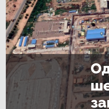
Од
ше
за