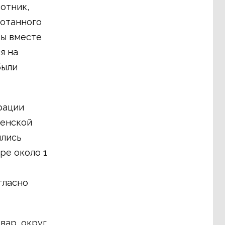
отник,
ботанного
мы вместе
я на
были
рации
ленской
ились
ре около 1
гласно
вар, округ