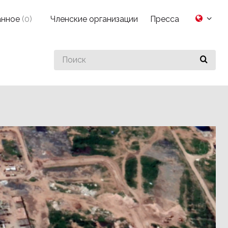
анное
(
0
)
Членские организации
Пресса
Search
for
something