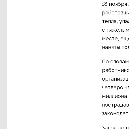
18 ноября
работавши
тепла, уп
с тяжелым
месте, ещ
наняты по
По словам
работнико
организаци
четверо ч
миллиона 
пострадав
законодат
Завод по 