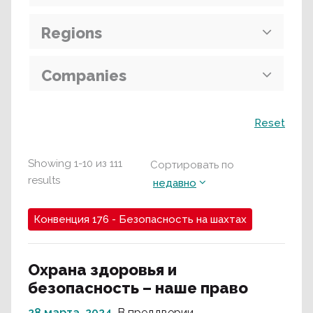
Regions
Companies
Поиск
Reset
Showing
1
-
10
из
111
Сортировать по
results
недавно
Конвенция 176 - Безопасность на шахтах
Охрана здоровья и
безопасность – наше право
28 марта, 2024
В преддверии