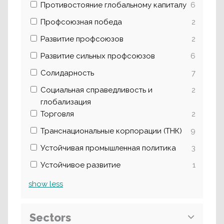
Противостояние глобальному капиталу
6
Профсоюзная победа
2
Развитие профсоюзов
2
Развитие сильных профсоюзов
6
Солидарность
7
Социальная справедливость и
2
глобализация
Торговля
2
Транснациональные корпорации (ТНК)
9
Устойчивая промышленная политика
3
Устойчивое развитие
1
show
less
Sectors