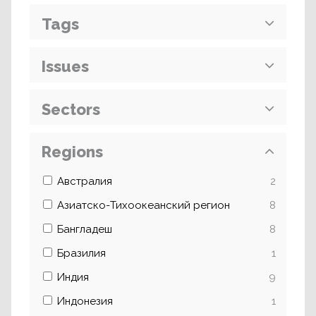
Tags
Issues
Sectors
Regions
Австралия
2
Азиатско-Тихоокеанский регион
8
Бангладеш
8
Бразилия
1
Индия
9
Индонезия
1