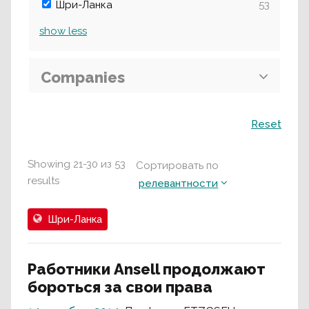
Шри-Ланка
53
show
less
Companies
Поиск
Reset
Showing
21
-
30
из
53
Сортировать по
results
релевантности
Шри-Ланка
Работники Ansell продолжают
бороться за свои права