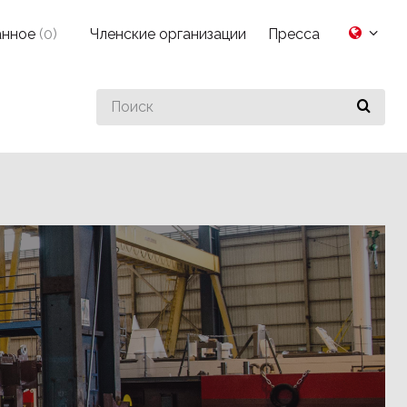
анное
(
0
)
Членские организации
Пресса
Search
for
something