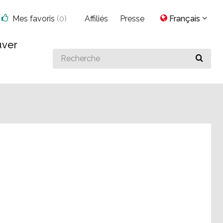
Mes favoris
(
0
)
Affiliés
Presse
Français
uver
Search
for
something