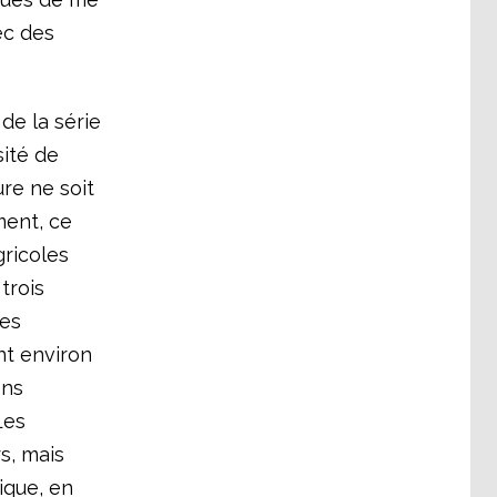
ec des
de la série
ité de
ure ne soit
ment, ce
gricoles
trois
Les
nt environ
ons
Les
s, mais
ique, en