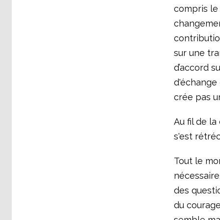
compris le
changement
contributi
sur une tra
d’accord s
d'échange 
crée pas u
Au fil de l
s'est rétré
Tout le mo
nécessaire
des questi
du courage?
semble man