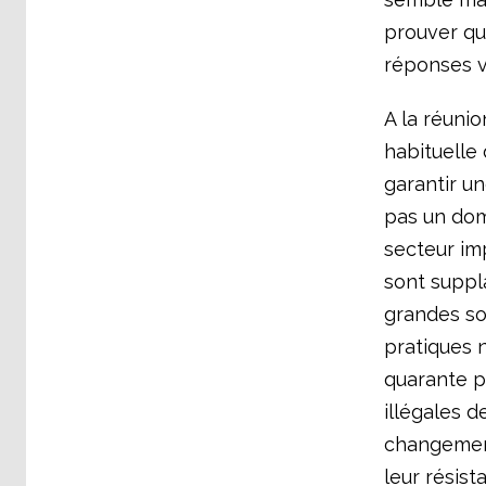
prouver que
réponses v
A la réunio
habituelle
garantir un
pas un dom
secteur imp
sont suppl
grandes so
pratiques 
quarante po
illégales d
changement
leur résis