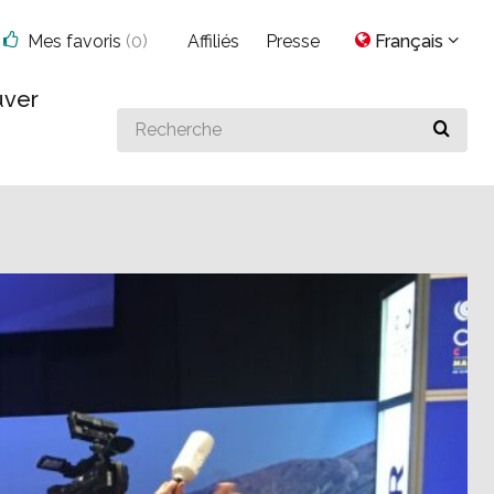
Mes favoris
(
0
)
Affiliés
Presse
Français
uver
Search
for
something