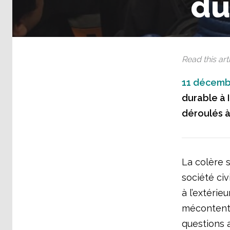
du
Read this arti
11 décemb
durable à I
déroulés à
La colère s
société civ
à l’extérie
mécontente
questions 