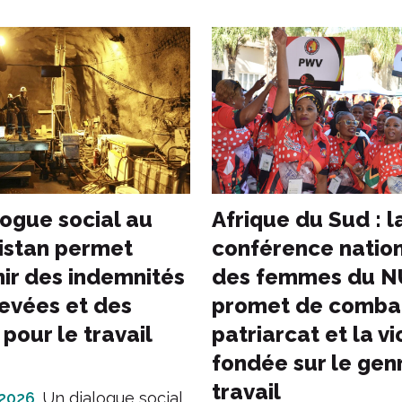
logue social au
Afrique du Sud : l
zistan permet
conférence natio
nir des indemnités
des femmes du 
levées et des
promet de combat
pour le travail
patriarcat et la v
fondée sur le gen
travail
 2026
Un dialogue social