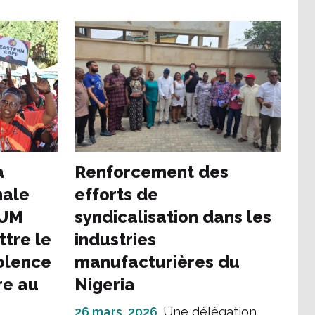
a
Renforcement des
nale
efforts de
NUM
syndicalisation dans les
tre le
industries
iolence
manufacturières du
re au
Nigeria
26 mars, 2026
Une délégation