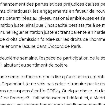
 financement des pertes et des préjudices causés pa
s climatiques), les engagements en faveur de nouv
ons déterminées au niveau national ambitieuses et s
nsition juste, ainsi que l'incapacité persistante à se 
ur une réglementation juste et transparente en mati
de droits d’émission fondée sur les droits de l'homme
ne énorme lacune dans l'Accord de Paris.
a deuxième semaine, l'espace de participation de la so
ci, ajoutant au sentiment de colère.
nde semble d'accord pour dire qu'une action urgente
. Cependant, je ne vois pas cela se traduire par le r
ons en suspens à cette COP25. Quelque chose… du l
 de l’énergie? … fait sérieusement défaut ici, à Madri
quer. Il est encore temps pour les dirigeants polit