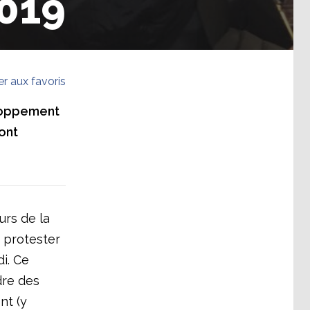
019
er aux favoris
eloppement
sont
urs de la
r protester
di. Ce
dre des
nt (y