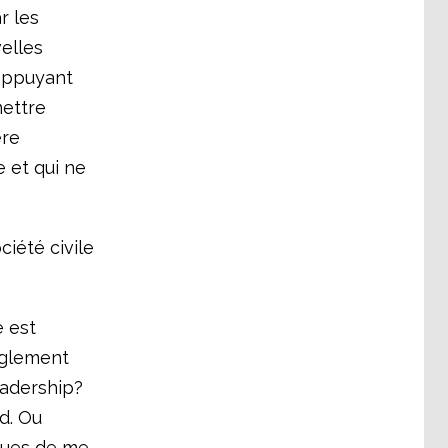
r les
elles
’appuyant
mettre
ère
 et qui ne
ciété civile
 est
èglement
eadership?
d. Ou
iques de me