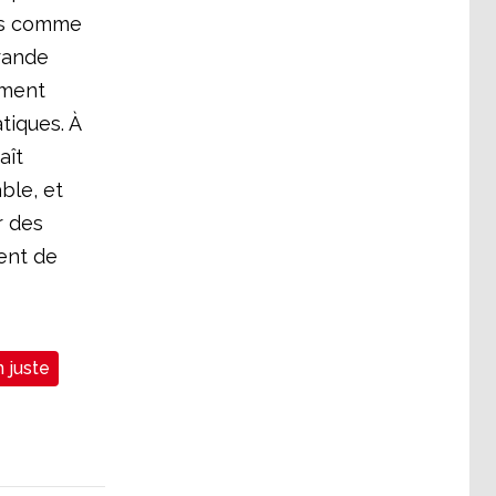
ris comme
rande
ement
tiques. À
aît
ble, et
r des
ent de
 juste