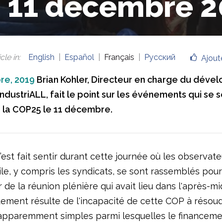
 11 décembre 2
cle in
:
English
Español
Français
Русский
Ajout
re, 2019
Brian Kohler, Directeur en charge du dév
ndustriALL, fait le point sur les événements qui se 
 la COP25 le 11 décembre.
’est fait sentir durant cette journée où les observate
ile, y compris les syndicats, se sont rassemblés pou
ur de la réunion plénière qui avait lieu dans l'après-mi
ment résulte de l'incapacité de cette COP à résou
apparemment simples parmi lesquelles le financeme