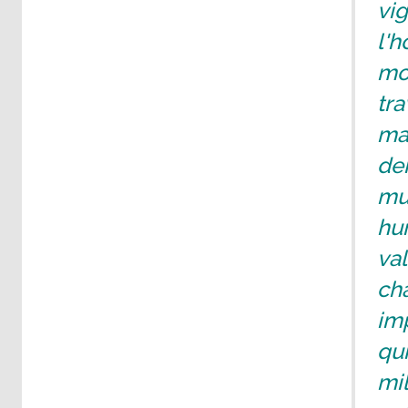
vig
l'
mom
tra
ma
de
mul
hu
val
ch
im
qui
mil