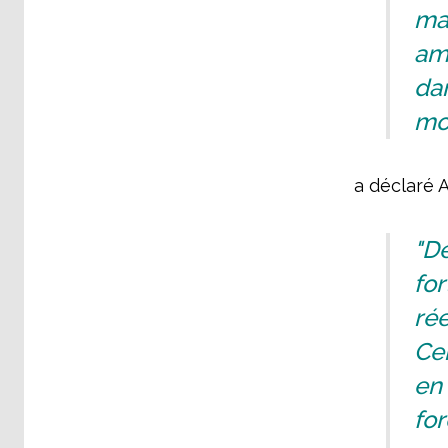
mat
amé
da
mo
a déclaré A
"De
for
rée
Ce
en
for