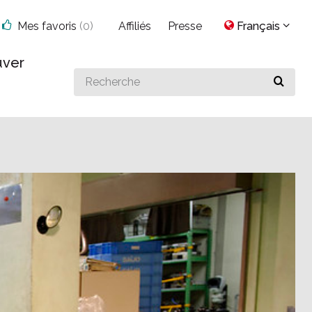
Mes favoris
(
0
)
Affiliés
Presse
Français
uver
Search
for
something