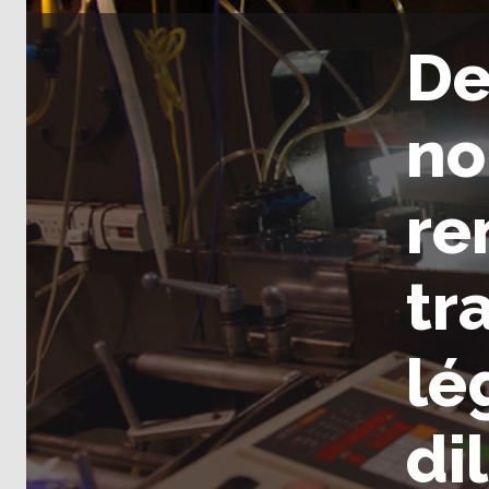
De
no
re
tr
lé
di