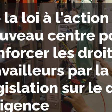
 la loi à l'action
uveau centre p
nforcer les droi
availleurs par la
gislation sur le 
ligence