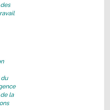
 des
ravail
on
 du
igence
de la
ions