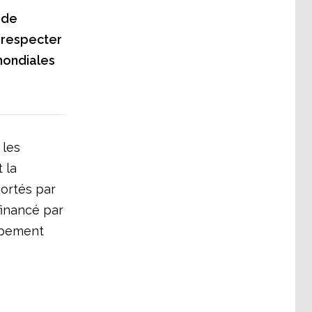
 de
e respecter
 mondiales
 les
 la
ortés par
financé par
ppement