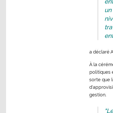
ent
un 
niv
tra
ent
a déclaré A
À la cérém
politiques
sorte que l
d'approvis
gestion.
"Le