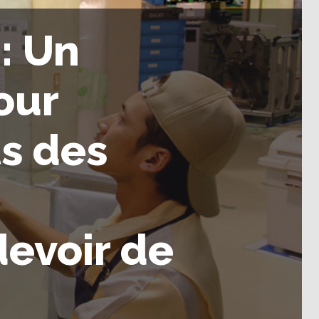
 : Un
our
ts des
devoir de