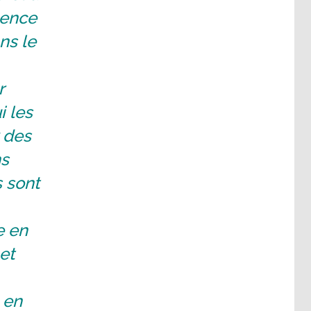
igence
ns le
r
i les
 des
ns
s sont
e en
et
 en