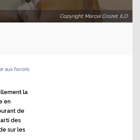
Copyright: Marcel Crozet, ILO
er aux favoris
llement la
e en
ourant de
arti des
de sur les