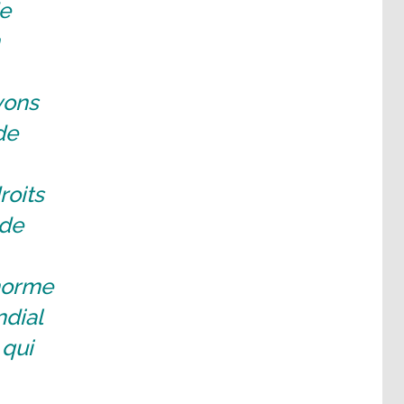
de
vons
de
roits
 de
norme
dial
 qui