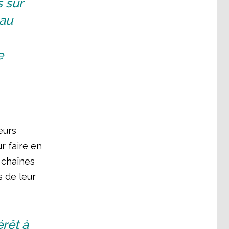
 sur
 au
e
eurs
r faire en
s chaînes
 de leur
rêt à