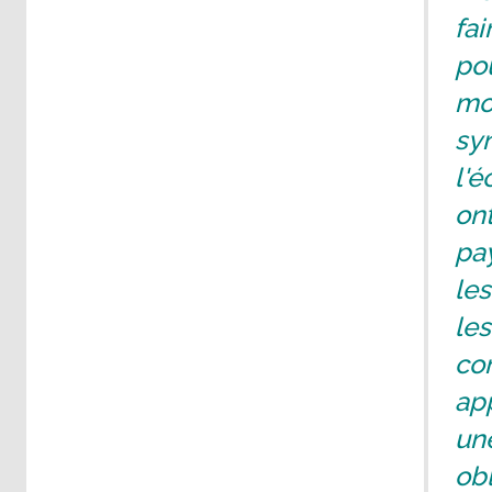
fai
pou
mon
sy
l'é
on
pa
les
les
co
ap
une
obl