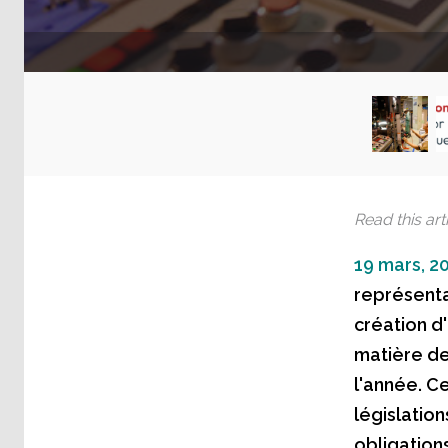
Read this arti
19 mars, 2
représenta
création d
matière de
l'année. Ce
législatio
obligation