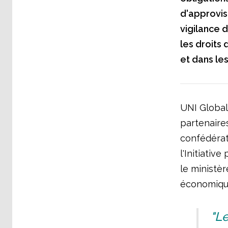
d'approvis
vigilance 
les droits
et dans les
UNI Global
partenaires
confédérat
l'Initiativ
le ministè
économiqu
"L