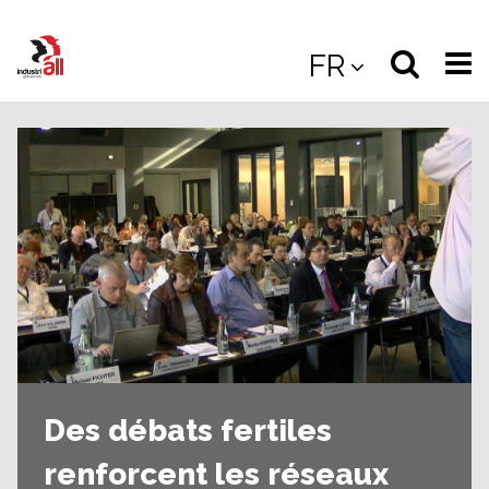
Jump
to
Select
Sea
FR
main
content
langua
the
(
(mobile
site
(mo
Des débats fertiles
renforcent les réseaux