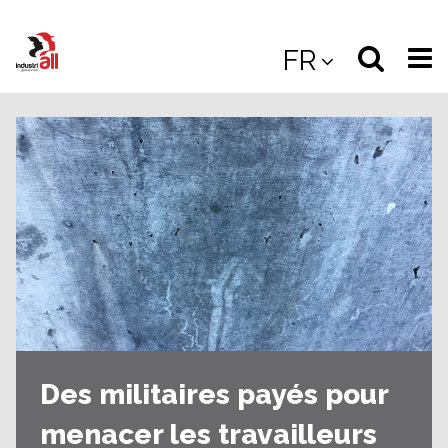
Jump
to
Select
Sea
FR
main
content
langua
the
(
(mobile
site
(mo
Des militaires payés pour
menacer les travailleurs