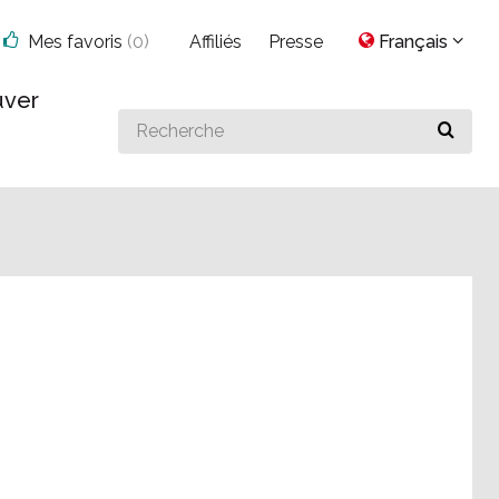
Mes favoris
(
0
)
Affiliés
Presse
Français
uver
Search
for
something