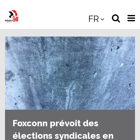
Jump
to
Select
Sea
FR
main
content
langua
the
(
(mobile
site
(mo
Foxconn prévoit des
élections syndicales en