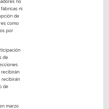
jadores no
fábricas ni
opción de
ores como
dos por
ticipación
s de
lecciones
 recibirán
 recibirán
o de
 en marzo