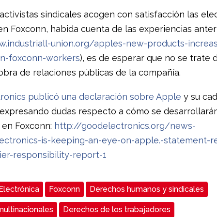
 activistas sindicales acogen con satisfacción las el
 en Foxconn, habida cuenta de las experiencias anter
w.industriall-union.org/apples-new-products-increa
on-foxconn-workers
), es de esperar que no se trate 
bra de relaciones públicas de la compañía.
ronics publicó una declaración sobre Apple
y su ca
 expresando dudas respecto a cómo se desarrollarán
 en Foxconn:
http://goodelectronics.org/news-
ctronics-is-keeping-an-eye-on-apple.-statement-re
er-responsibility-report-1
Electrónica
Foxconn
Derechos humanos y sindicales
ultinacionales
Derechos de los trabajadores