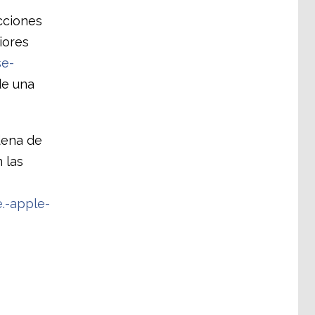
ecciones
iores
se-
de una
dena de
 las
.-apple-