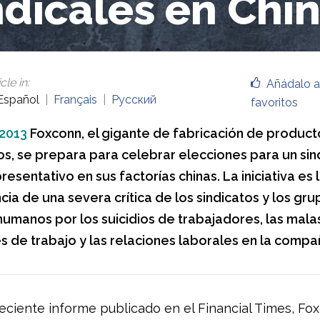
ndicales en Chi
cle in
:
Añádalo a
Español
Français
Русский
favoritos
 2013
Foxconn, el gigante de fabricación de product
os, se prepara para celebrar elecciones para un sin
esentativo en sus factorías chinas. La iniciativa es 
ia de una severa crítica de los sindicatos y los gr
umanos por los suicidios de trabajadores, las mala
s de trabajo y las relaciones laborales en la compañ
eciente informe publicado en el Financial Times, F