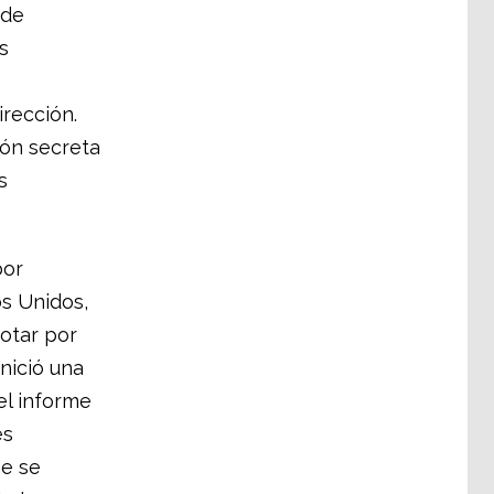
 de
s
rección.
ión secreta
s
bor
s Unidos,
otar por
nició una
el informe
es
me se