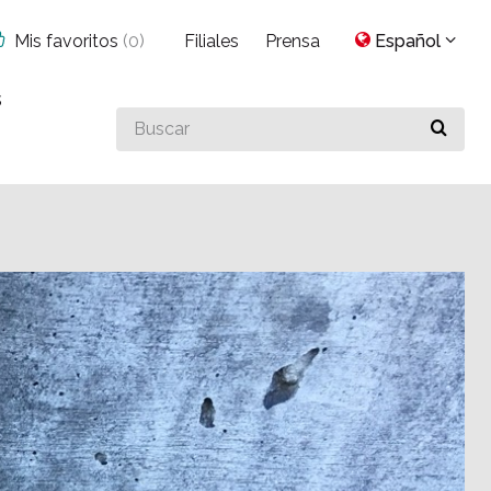
Mis favoritos
(
0
)
Filiales
Prensa
Español
s
Buscar
algo