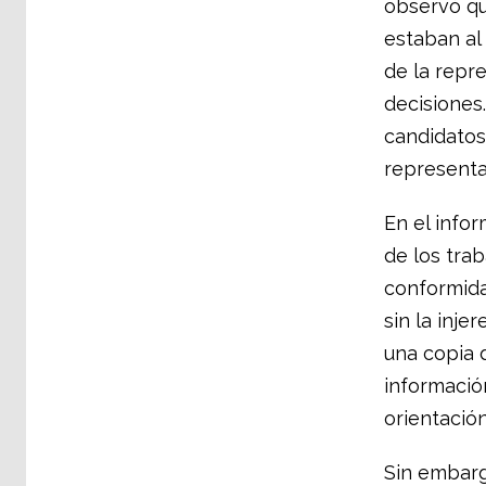
observó qu
estaban al 
de la repr
decisiones
candidatos
representa
En el info
de los trab
conformida
sin la inje
una copia 
informació
orientación
Sin embarg