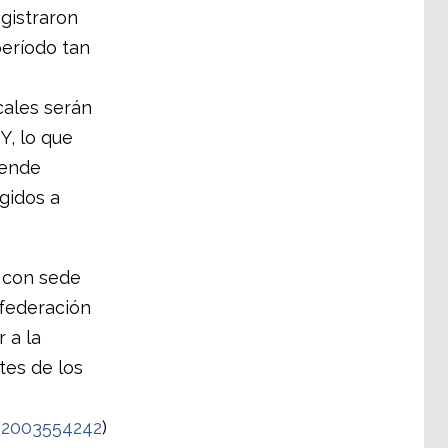
gistraron
período tan
cales serán
Y, lo que
pende
gidos a
, con sede
nfederación
 a la
tes de los
/2003554242
)