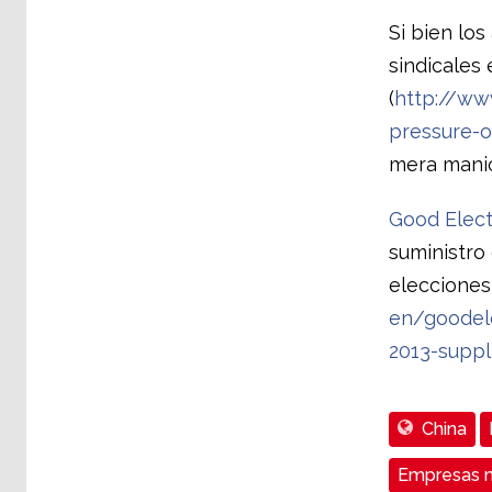
Si bien los
sindicales
(
http://ww
pressure-
mera manio
Good Elect
suministro
elecciones
en/goodele
2013-suppli
China
Empresas m