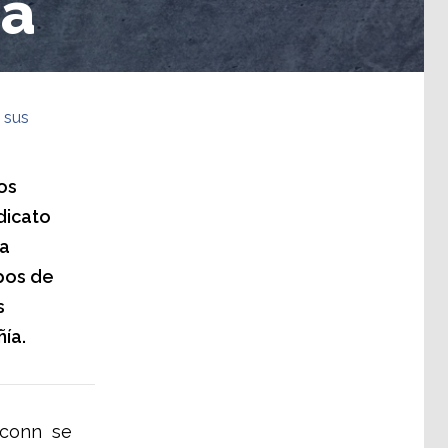
na
 sus
os
dicato
la
upos de
s
ía.
oxconn se