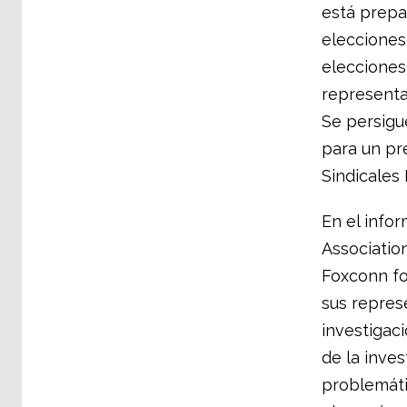
está prepa
elecciones
elecciones
representa
Se persigue
para un pr
Sindicales
En el infor
Association
Foxconn fo
sus represe
investigac
de la inves
problemáti