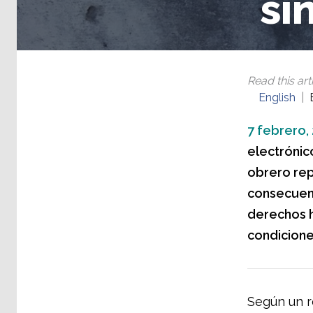
si
Read this arti
English
7 febrero,
electrónic
obrero repr
consecuenc
derechos h
condicione
Según un r