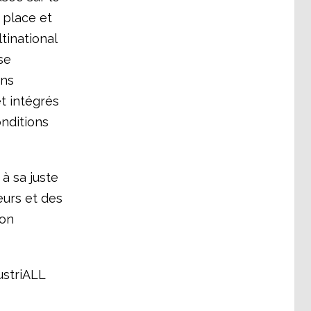
 place et
tinational
se
ans
t intégrés
nditions
 à sa juste
eurs et des
ion
ustriALL