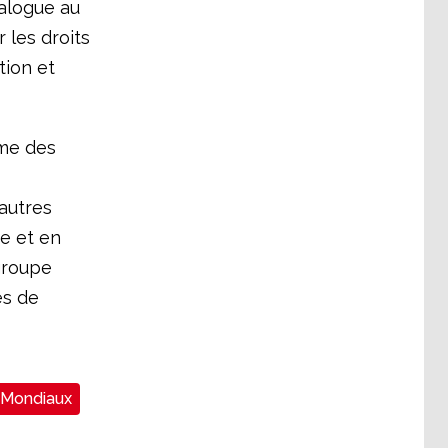
alogue au
 les droits
tion et
ême des
 autres
e et en
groupe
es de
 Mondiaux