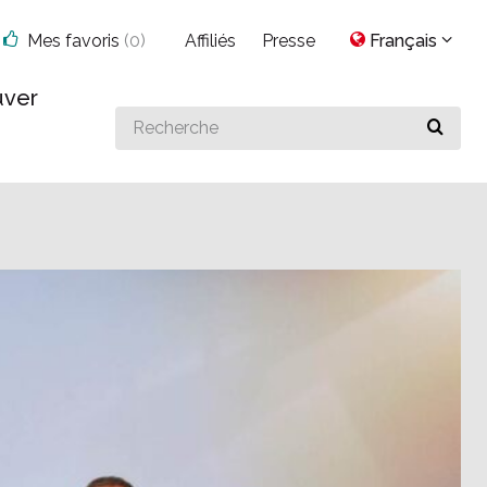
Mes favoris
(
0
)
Affiliés
Presse
Français
uver
Search
for
something