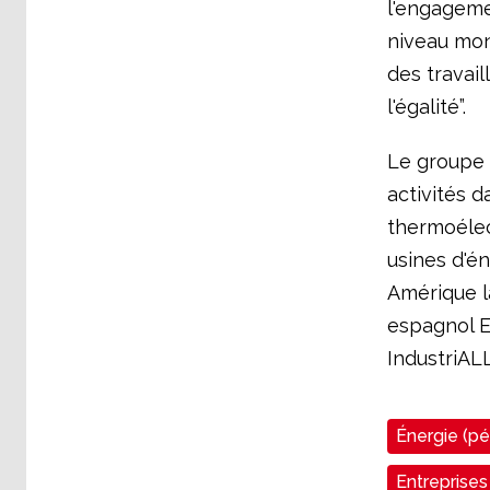
l'engageme
niveau mond
des travail
l'égalité”.
Le groupe 
activités d
thermoélect
usines d'é
Amérique l
espagnol E
IndustriALL
Énergie (pét
Entreprises