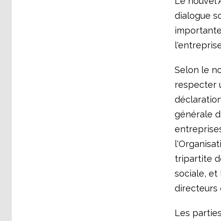
Le nouvel A
dialogue s
importante
l'entrepri
Selon le no
respecter 
déclaratio
générale de
entreprise
l'Organisat
tripartite 
sociale, et
directeurs 
Les partie