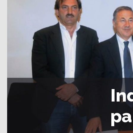
In
pa