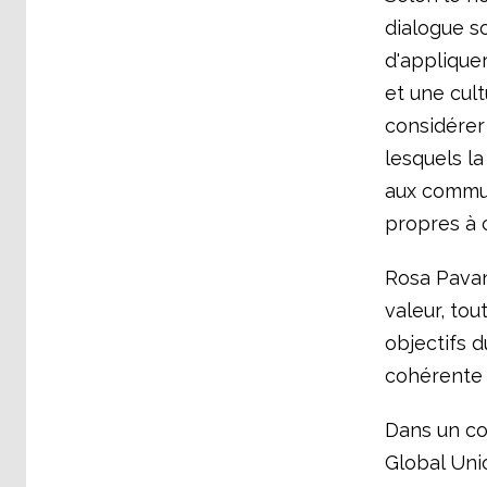
dialogue s
d'applique
et une cult
considérer
lesquels la
aux commun
propres à 
Rosa Pavane
valeur, tou
objectifs d
cohérente d
Dans un co
Global Unio