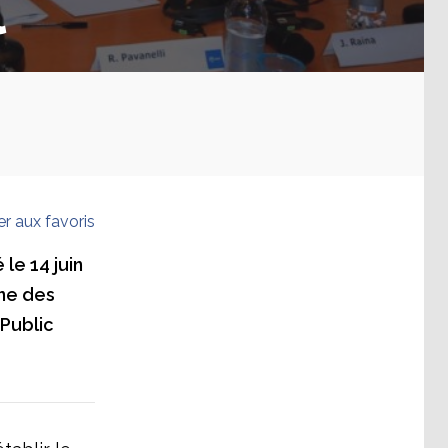
l
er aux favoris
le 14 juin
nne des
Public