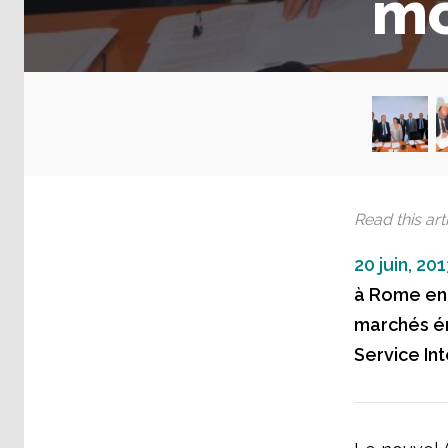
mo
Read this arti
20 juin, 201
à Rome ent
marchés én
Service Int