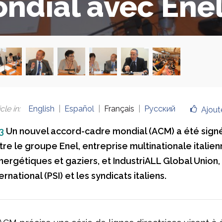
ndial avec Ene
cle in
:
English
Español
Français
Русский
Ajout
3
Un nouvel accord-cadre mondial (ACM) a été signé 
re le groupe Enel, entreprise multinationale italie
ergétiques et gaziers, et IndustriALL Global Union, 
ernational (PSI) et les syndicats italiens.