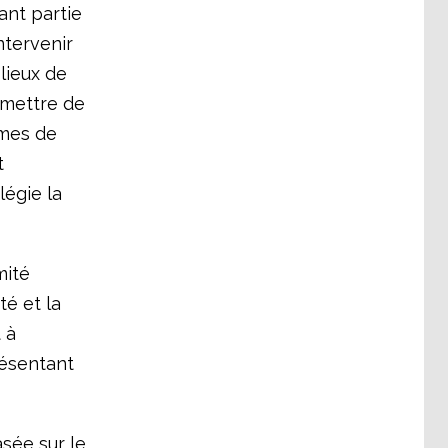
ant partie
ntervenir
 lieux de
rmettre de
èmes de
t
légie la
mité
té et la
 à
résentant
asée sur le