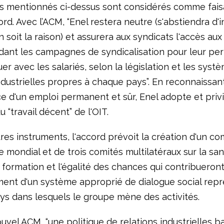
s mentionnés ci-dessus sont considérés comme fais
rd. Avec l’ACM, “Enel restera neutre (s'abstiendra d'i
n soit la raison) et assurera aux syndicats l'accès aux
ndant les campagnes de syndicalisation pour leur pe
 avec les salariés, selon la législation et les syst
ndustrielles propres à chaque pays”. En reconnaissan
e d'un emploi permanent et sûr, Enel adopte et privi
u “travail décent” de l'OIT.
res instruments, l'accord prévoit la création d'un co
e mondial et de trois comités multilatéraux sur la san
a formation et l'égalité des chances qui contribueront
ement d'un système approprié de dialogue social rep
ays dans lesquels le groupe mène des activités.
uvel ACM, “une politique de relations industrielles b