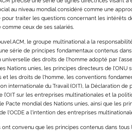
CM précise une série de lignes directrices visant à é
ocial au niveau mondial considéré comme une appro
 pour traiter les questions concernant les intérêts d
se comme ceux de ses salariés.
uvel ACM, le groupe multinational a la responsabilit
une série de principes fondamentaux contenus dans
n universelle des droits de l'homme adopté par l'as
s Nations unies, les principes directeurs de l'ONU s
s et les droits de l'homme, les conventions fondame
ion internationale du Travail (OIT), la Déclaration de 
de l’OIT sur les entreprises multinationales et la polit
 le Pacte mondial des Nations unies, ainsi que les pri
de l'OCDE a l'intention des entreprises multinational
s ont convenu que les principes contenus dans tous 