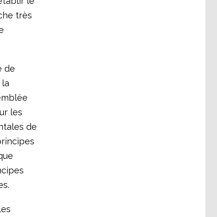
tablir le
che très
e
é de
 la
semblée
ur les
ntales de
principes
ique
ncipes
es.
les