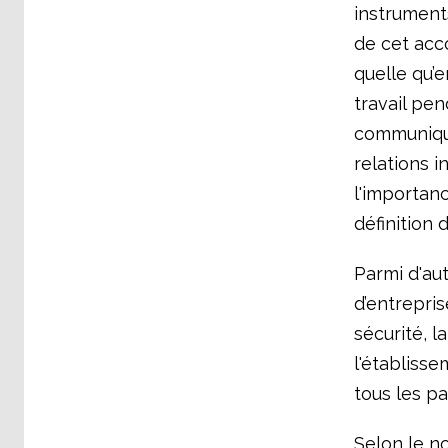
instrument
de cet acco
quelle qu’e
travail pe
communiquer
relations i
l'importanc
définition d
Parmi d'aut
d’entrepris
sécurité, l
l'établiss
tous les p
Selon le no