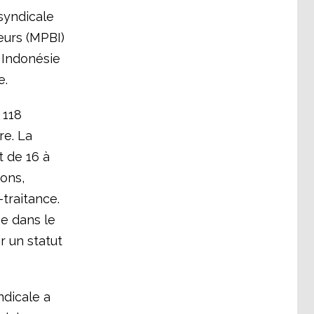
syndicale
eurs (MPBI)
n Indonésie
e.
 118
re. La
 de 16 à
ions,
traitance.
e dans le
 un statut
ndicale a