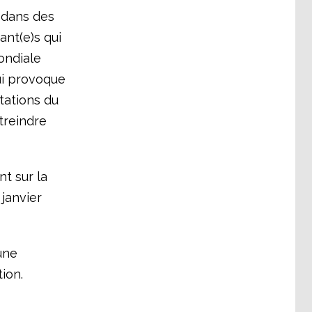
dans des
ant(e)s qui
ondiale
qui provoque
tations du
treindre
nt sur la
janvier
une
ion.