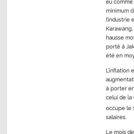
eu comme d
minimum da
l’industrie
Karawang, 
hausse moy
porté à Ja
été en moy
L’inflation
augmentati
à porter en
celui de la
occupe le 
salaires.
Le mois der