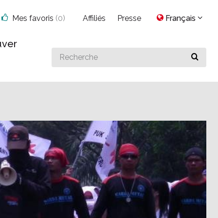
Mes favoris
(
0
)
Affiliés
Presse
Français
uver
Search
for
something