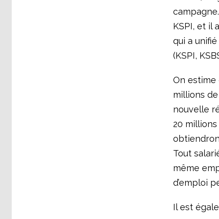
campagne. 
KSPI, et il
qui a unifi
(KSPI, KSBS
On estime 
millions d
nouvelle r
20 millions
obtiendron
Tout salar
même emplo
d’emploi p
Il est éga