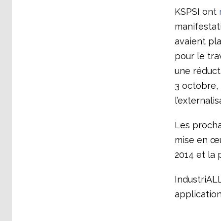
KSPSI ont
manifestat
avaient pl
pour le tra
une réducti
3 octobre,
l’externali
Les prochai
mise en œu
2014 et la 
IndustriALL
application