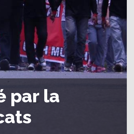
é par la
cats