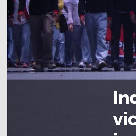
In
vi