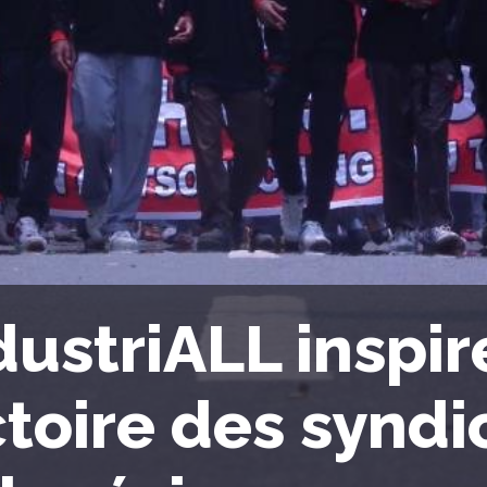
dustriALL inspir
ctoire des syndi