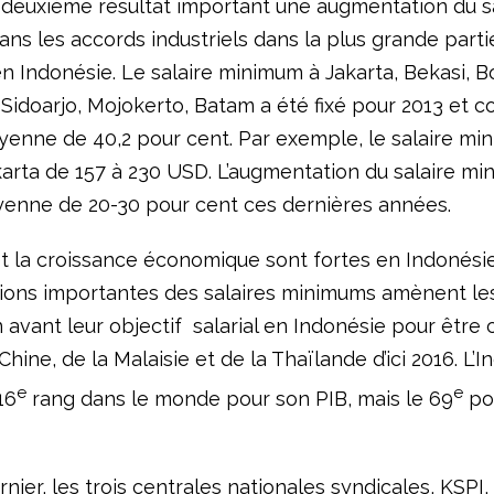
euxième résultat important une augmentation du sa
ns les accords industriels dans la plus grande parti
 en Indonésie. Le salaire minimum à Jakarta, Bekasi, B
Sidoarjo, Mojokerto, Batam a été fixé pour 2013 et c
enne de 40,2 pour cent. Par exemple, le salaire mi
karta de 157 à 230 USD. L’augmentation du salaire m
enne de 20-30 pour cent ces dernières années.
 et la croissance économique sont fortes en Indonési
ons importantes des salaires minimums amènent les
 avant leur objectif salarial en Indonésie pour être
 Chine, de la Malaisie et de la Thaïlande d’ici 2016. L’
e
e
16
rang dans le monde pour son PIB, mais le 69
pou
nier, les trois centrales nationales syndicales, KSPI,