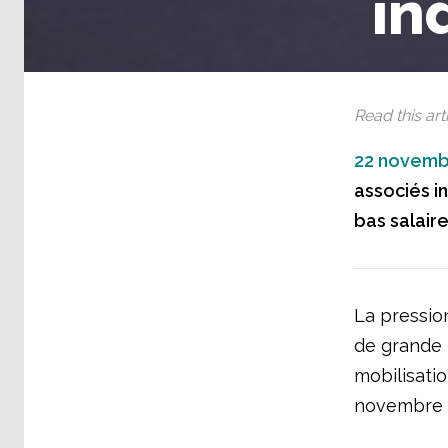
in
Read this arti
22 novemb
associés i
bas salaire
La pressio
de grande 
mobilisatio
novembre d’