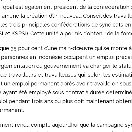
Iqbal est également président de la confédération 
 a amené la création d’un nouveau Conseil des travaill
é les trois principales confédérations de syndicats e
I et KSPSI). Cette unité a permis d’obtenir de la forc
que 35 pour cent d’une main-d’œuvre qui se monte à
e personnes en Indonésie occupent un emploi précai
églementation du gouvernement va changer le statut
 de travailleurs et travailleuses qui, selon les estimat
t un emploi permanent après avoir travaillé en sous-
ié ayant été employé sous contrat à durée déterminé
i pendant trois ans ou plus doit maintenant obtenir
ermanent.
lement rendu compte aujourd’hui que la campagne sy