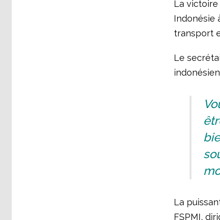
La victoire
Indonésie à
transport e
Le secrétai
indonésien
Vou
êtr
bie
sou
mo
La puissan
FSPMI, diri