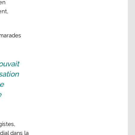
 en
ent,
camarades
ouvait
sation
ne
e
istes,
dial dans la