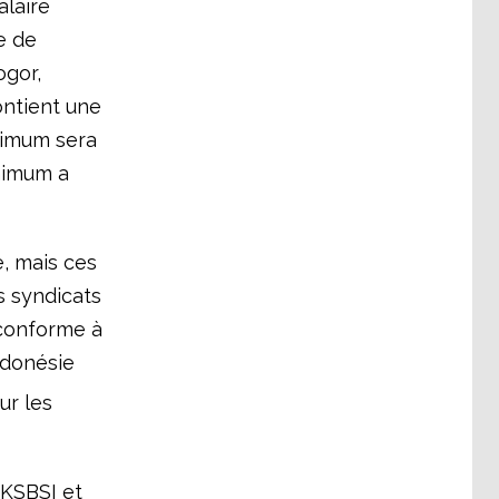
laire
e de
ogor,
ontient une
nimum sera
inimum a
e, mais ces
 syndicats
 conforme à
Indonésie
r les
 KSBSI et