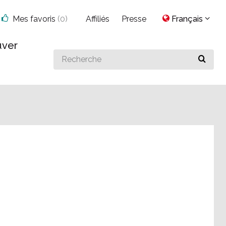
Mes favoris
(
0
)
Affiliés
Presse
Français
uver
Search
for
something