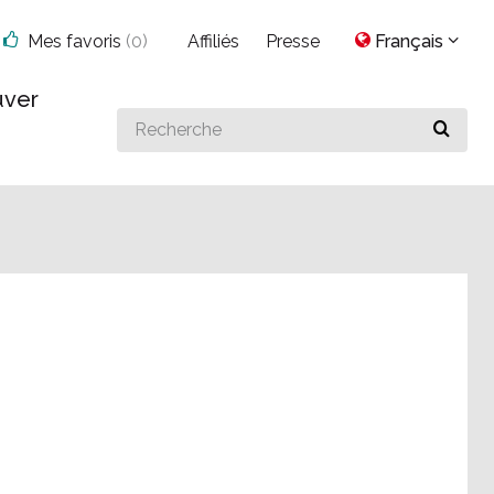
Mes favoris
(
0
)
Affiliés
Presse
Français
uver
Search
for
something