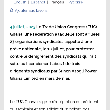
English
Español
Français
Русский
en grève contre les
Ajouter aux favoris
attaques antisyndicales
de Sunon Asogli Power
4 juillet, 2023
Le Trade Union Congress (TUC)
Ghana, une fédération à laquelle sont affiliées
23 organisations syndicales, appelle à une
grève nationale, le 10 juillet, pour protester
contre le dénigrement des syndicats qui fait
suite au licenciement abusif de trois
dirigeants syndicaux par Sunon Asogli Power
Ghana Limited en mars dernier.
Le TUC Ghana exige la réintégration du président,
du secrétaire et son adjoint du syndicat local.