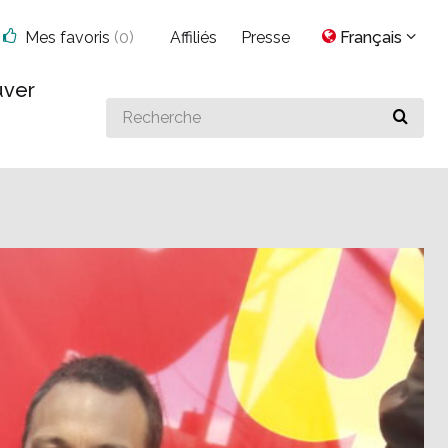
Mes favoris
(
0
)
Affiliés
Presse
Français
uver
Search
for
something