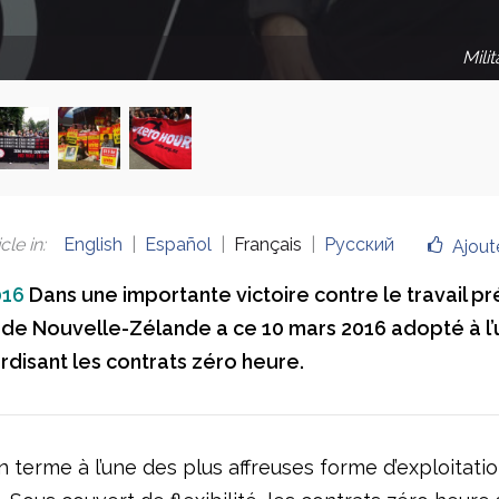
Mili
cle in
:
English
Español
Français
Русский
Ajout
016
Dans une importante victoire contre le travail pré
de Nouvelle-Zélande a ce 10 mars 2016 adopté à l’
erdisant les contrats zéro heure.
 terme à l’une des plus affreuses forme d’exploitati