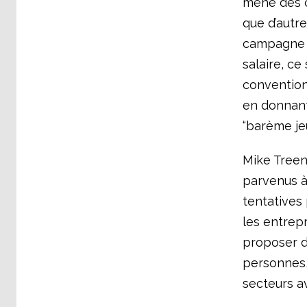
mené des c
que d’autre
campagne S
salaire, ce
conventions
en donnant
“barème je
Mike Treen
parvenus à
tentatives
les entrep
proposer d
personnes,
secteurs av