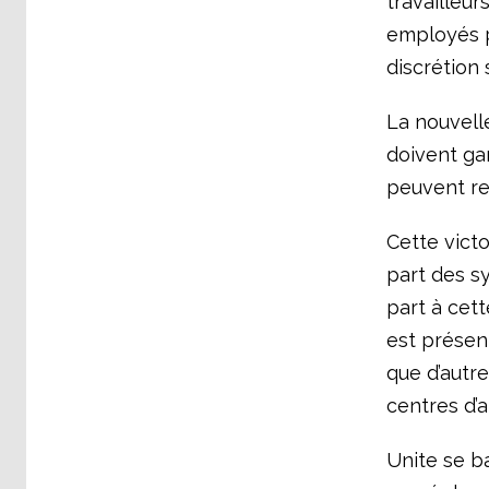
travailleur
employés po
discrétion 
La nouvelle
doivent ga
peuvent re
Cette victo
part des sy
part à cett
est présent
que d’autr
centres d’
Unite se b