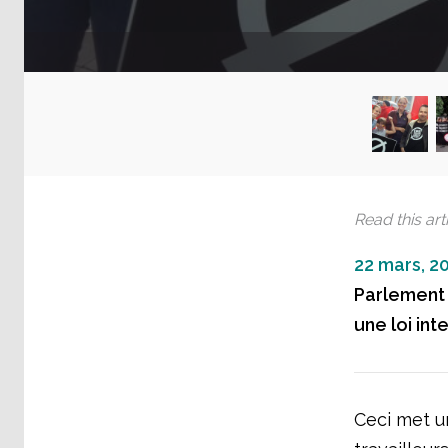
Read this arti
22 mars, 2
Parlement 
une loi int
Ceci met un