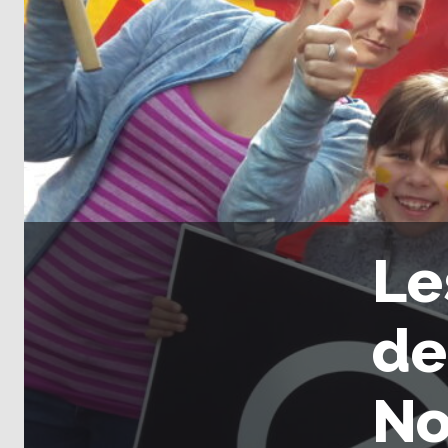
Le
de
No