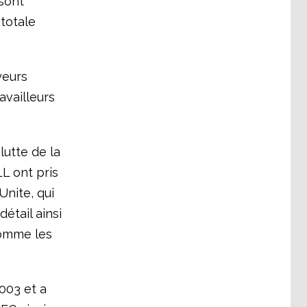
 sont
 totale
yeurs
availleurs
lutte de la
LL ont pris
Unite, qui
détail ainsi
comme les
003 et a