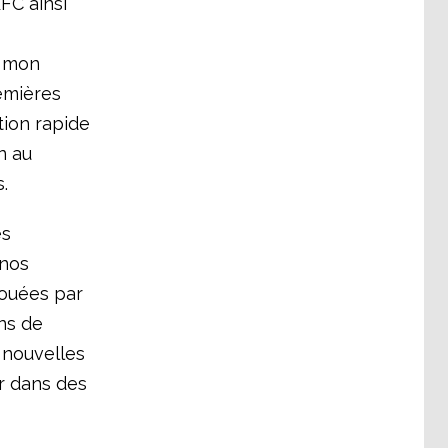
FC ainsi
r mon
remières
tion rapide
n au
.
es
 nos
jouées par
ns de
 nouvelles
er dans des