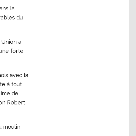
ans la
érables du
T Union a
une forte
ois avec la
te à tout
égime de
ion Robert
u moulin