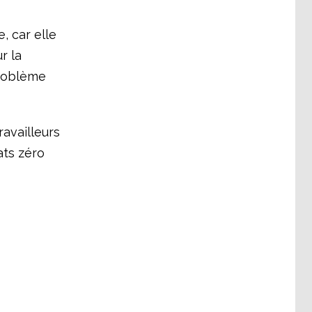
e, car elle
r la
problème
ravailleurs
ats zéro