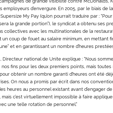
ampagnes de grande visibilité contre McDonald’s, K
s employeurs d’envergure. En 2005, par le biais de la
upersize My Pay (qu’on pourrait traduire par : “Pou
 sera la grande portion”), le syndicat a obtenu ses p
 collectives avec les multinationales de la restaura
 un coup de fouet au salaire minimum, en mettant fi
une” et en garantissant un nombre d’heures prestées
, Directeur national de Unite explique : “Nous somm
 nos fins pour les deux premiers points, mais toutes
 pour obtenir un nombre garanti d’heures ont été dé
rises. On nous a promis par écrit dans nos conventio
es heures au personnel existant avant d’engager de
 mais c’est virtuellement impossible à faire appliqu
ec une telle rotation de personnel.”