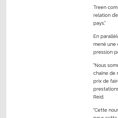
Treen comm
relation d’
pays.”
En parallèl
mené une c
pression p
“Nous somm
chaîne de 
prix de fai
prestations
Reid.
“Cette nou
pour cette l