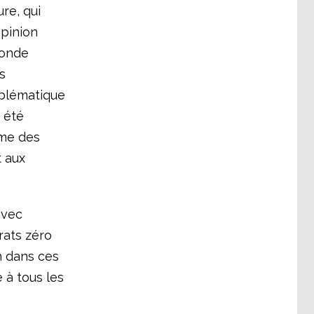
re, qui
opinion
monde
s
roblématique
 été
ême des
 aux
vec
rats zéro
n dans ces
 à tous les