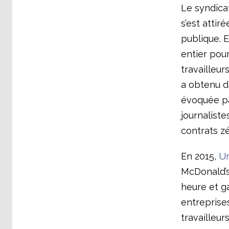
Le syndica
s’est attir
publique. E
entier pou
travailleur
a obtenu d
évoquée pa
journalist
contrats z
En 2015,
Un
McDonald’s,
heure et g
entreprises
travailleurs