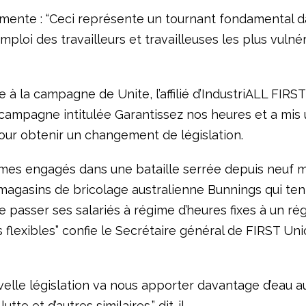
ente : “Ceci représente un tournant fondamental d
emploi des travailleurs et travailleuses les plus vuln
e à la campagne de Unite, l’affilié d’IndustriALL FIRS
ampagne intitulée Garantissez nos heures et a mis 
our obtenir un changement de législation.
es engagés dans une bataille serrée depuis neuf m
magasins de bricolage australienne Bunnings qui ten
re passer ses salariés à régime d’heures fixes à un r
 flexibles” confie le Secrétaire général de FIRST Un
velle législation va nous apporter davantage d’eau a
utte et d’autres similaires,” dit-il.