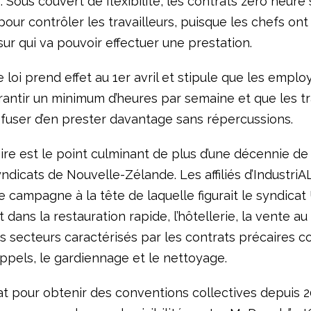
s. Sous couvert de flexibilité, les contrats zéro heure
ur contrôler les travailleurs, puisque les chefs ont
sur qui va pouvoir effectuer une prestation.
 loi prend effet au 1er avril et stipule que les emplo
rantir un minimum d’heures par semaine et que les tr
fuser d’en prester davantage sans répercussions.
ire est le point culminant de plus d’une décennie de 
ndicats de Nouvelle-Zélande. Les affiliés d’IndustriA
e campagne à la tête de laquelle figurait le syndicat 
 dans la restauration rapide, l’hôtellerie, la vente au 
es secteurs caractérisés par les contrats précaires 
appels, le gardiennage et le nettoyage.
at pour obtenir des conventions collectives depuis 2