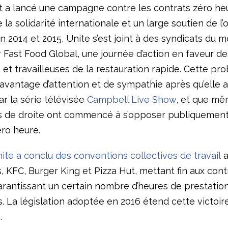
t a lancé une campagne contre les contrats zéro heu
ée la solidarité internationale et un large soutien de l’
n 2014 et 2015, Unite s’est joint à des syndicats du 
r Fast Food Global, une journée d’action en faveur de
s et travailleuses de la restauration rapide. Cette p
avantage d’attention et de sympathie après qu’elle a
r la série télévisée
Campbell Live Show
, et que m
es de droite ont commencé à s’opposer publiquement
éro heure.
ite a conclu des conventions collectives de travail
a
 KFC, Burger King et Pizza Hut, mettant fin aux cont
arantissant un certain nombre d’heures de prestatio
. La législation adoptée en 2016 étend cette victoire
.