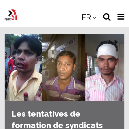
Jump
to
Select
Sea
FR
main
content
langua
the
(
(mobile
site
(mo
Les tentatives de
formation de syndicats