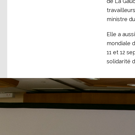
de La Gauch
travailleur
ministre du
Elle a auss
mondiale de
11 et 12 s
solidarité d