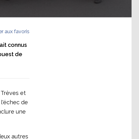
er aux favoris
'ait connus
-ouest de
 Trèves et
 l'échec de
nclure une
deux autres