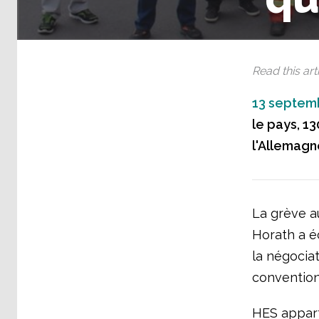
Read this arti
13 septem
le pays, 1
l'Allemagne
La grève a
Horath a é
la négociat
convention
HES appart