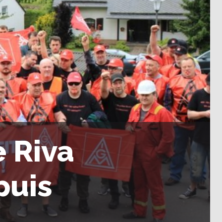
e Riva
puis