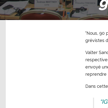
g
“Nous, 90 p
grévistes d
Valter Sanc
respective
envoyé une
reprendre l
Dans cette l
“IG