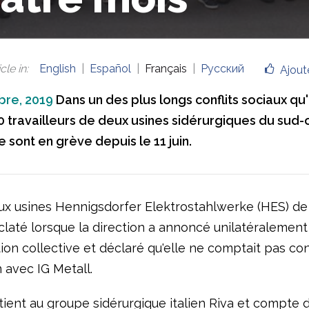
cle in
:
English
Español
Français
Русский
Ajout
bre, 2019
Dans un des plus longs conflits sociaux qu
30 travailleurs de deux usines sidérurgiques du sud
 sont en grève depuis le 11 juin.
ux usines Hennigsdorfer Elektrostahlwerke (HES) de
claté lorsque la direction a annoncé unilatéralement
ion collective et déclaré qu'elle ne comptait pas co
 avec IG Metall.
ient au groupe sidérurgique italien Riva et compte 