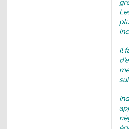
grè
Les
plu
in
Il 
d'e
méd
sui
Ind
app
nég
équ