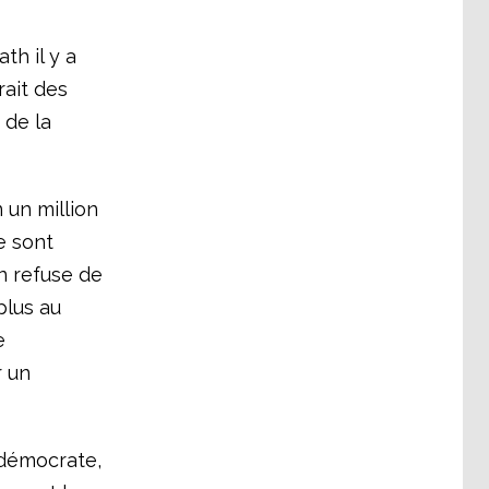
th il y a
rait des
 de la
n un million
e sont
on refuse de
plus au
e
r un
-démocrate,