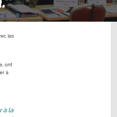
.”
vec les
e, ont
er à
 à la