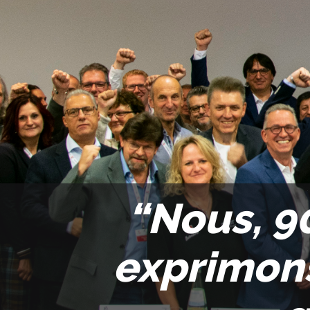
“Nous, 90
exprimons