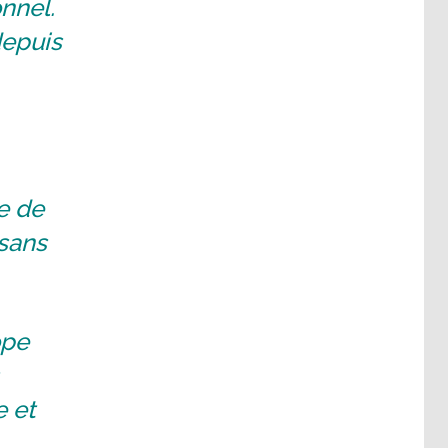
onnel.
depuis
e de
 sans
ope
e et