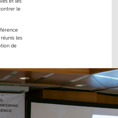
ves et les
contrer le
nférence
réunis les
otion de