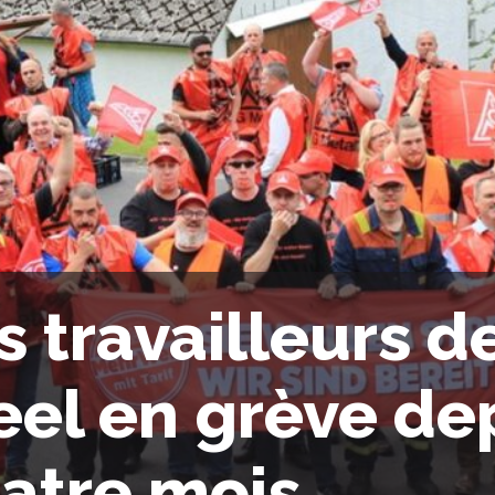
s travailleurs d
eel en grève de
atre mois