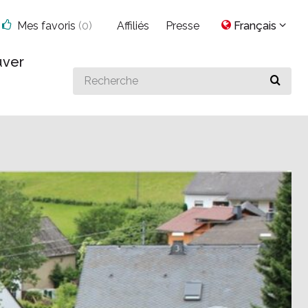
Mes favoris
(
0
)
Affiliés
Presse
Français
uver
Search
for
something