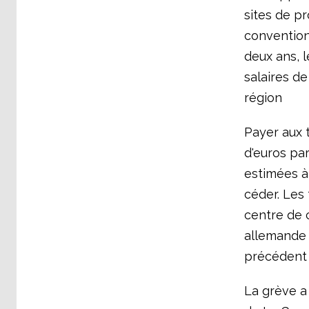
sites de p
convention 
deux ans, l
salaires de
région
Payer aux t
d'euros pa
estimées à 
céder. Les 
centre de c
allemande e
précédent 
La grève a