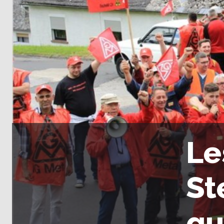
Le
St
qu