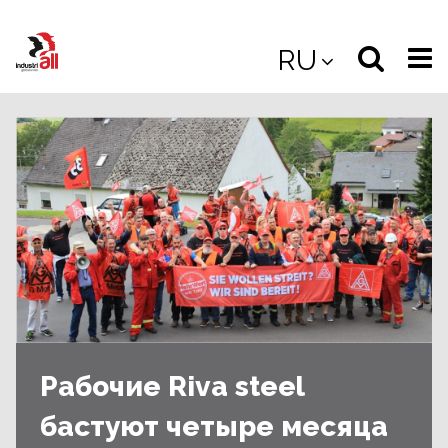
Jump
to
Select
Sea
RU
main
content
langua
the
(
(mobile
site
(mo
Рабочие Riva steel
бастуют четыре месяца