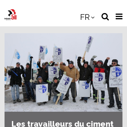
Jump
to
Select
Sea
FR
main
content
langua
the
(
(mobile
site
(mo
Les travailleurs du ciment