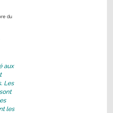
bre du
é aux
t
. Les
 sont
les
t les