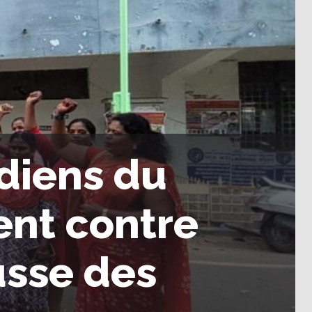
ndiens du
ent contre
usse des