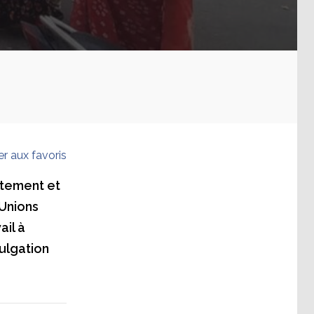
er aux favoris
vêtement et
'Unions
ail à
ulgation