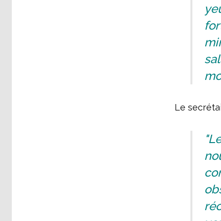
ye
for
min
sal
mo
Le secrétai
"L
nou
con
obs
ré