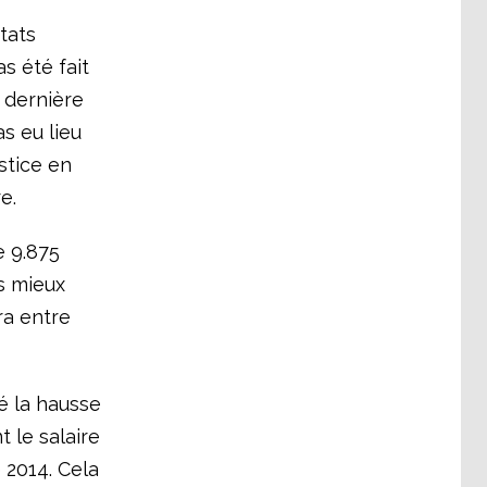
tats
s été fait
a dernière
as eu lieu
stice en
e.
e 9.875
es mieux
ra entre
mé la hausse
 le salaire
 2014. Cela