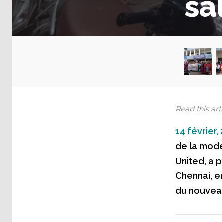
sa
Read this arti
14 février,
de la mode 
United, a 
Chennai, e
du nouveau