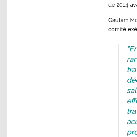
de 2014 av
Gautam Mod
comité exéc
"En
rar
tra
dé
sal
eff
tra
acc
pro