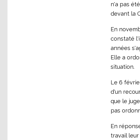
n'a pas été
devant la 
En novembr
constaté l
années s'ag
Elle a ord
situation.
Le 6 févrie
d'un recou
que le jug
pas ordonné
En réponse 
travail leu