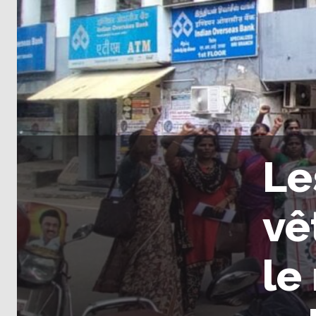
Le
vê
le