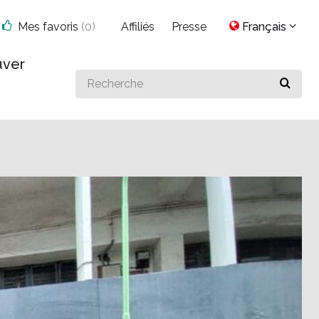
Mes favoris
(
0
)
Affiliés
Presse
Français
uver
Search
for
something