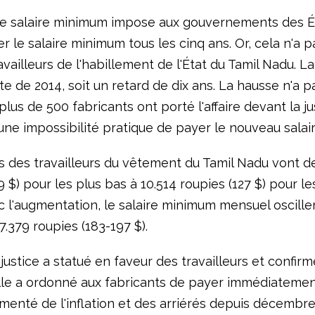
 le salaire minimum impose aux gouvernements des É
 le salaire minimum tous les cinq ans. Or, cela n'a pa
availleurs de l'habillement de l'État du Tamil Nadu. L
te de 2014, soit un retard de dix ans. La hausse n'a p
lus de 500 fabricants ont porté l'affaire devant la ju
ne impossibilité pratique de payer le nouveau salair
es des travailleurs du vêtement du Tamil Nadu vont d
9 $) pour les plus bas à 10.514 roupies (127 $) pour l
c l'augmentation, le salaire minimum mensuel oscille
67.379 roupies (183-197 $).
 justice a statué en faveur des travailleurs et confir
Elle a ordonné aux fabricants de payer immédiatement
menté de l'inflation et des arriérés depuis décembre