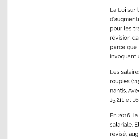
La Loi sur
d'augmenter
pour les tr
révision da
parce que p
invoquant u
Les salair
roupies (11
nantis. Ave
15.211 et 1
En 2016, la
salariale. 
révisé, aug