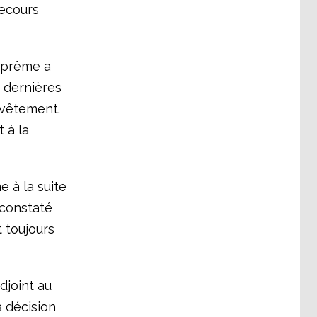
recours
suprême a
 dernières
u vêtement.
 à la
e à la suite
 constaté
 toujours
djoint au
a décision