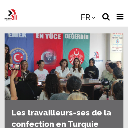
Jump
to
Select
Sea
FR
main
content
langua
the
(
(mobile
site
(mo
Les travailleurs-ses de la
confection en Turquie