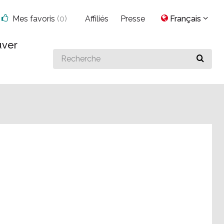
Mes favoris
(
0
)
Affiliés
Presse
Français
uver
Search
for
something