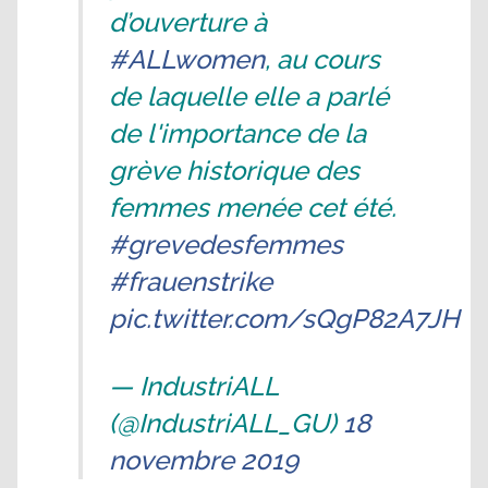
d’ouverture à
#ALLwomen
, au cours
de laquelle elle a parlé
de l'importance de la
grève historique des
femmes menée cet été.
#grevedesfemmes
#frauenstrike
pic.twitter.com/sQgP82A7JH
— IndustriALL
(@IndustriALL_GU)
18
novembre 2019