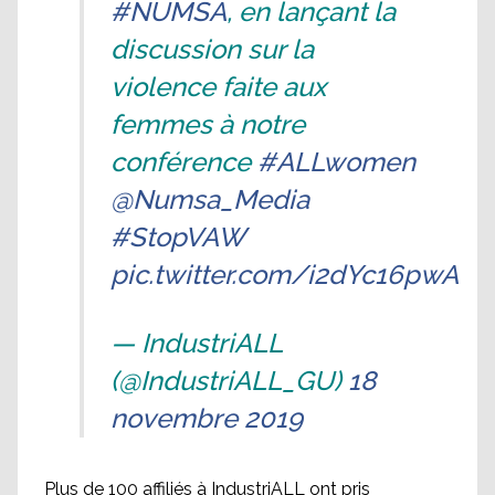
#NUMSA
, en lançant la
discussion sur la
violence faite aux
femmes à notre
conférence
#ALLwomen
@Numsa_Media
#StopVAW
pic.twitter.com/i2dYc16pwA
— IndustriALL
(@IndustriALL_GU)
18
novembre 2019
Plus de 100 affiliés à IndustriALL ont pris