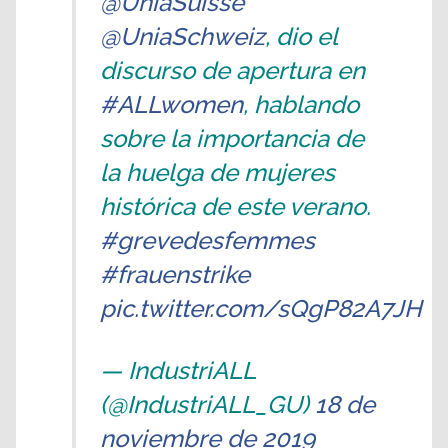
@UniaSuisse
@UniaSchweiz
, dio el
discurso de apertura en
#ALLwomen
, hablando
sobre la importancia de
la huelga de mujeres
histórica de este verano.
#grevedesfemmes
#frauenstrike
pic.twitter.com/sQgP82A7JH
— IndustriALL
(@IndustriALL_GU)
18 de
noviembre de 2019