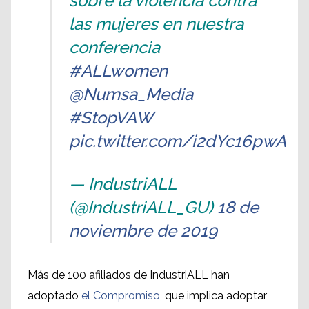
sobre la violencia contra
las mujeres en nuestra
conferencia
#ALLwomen
@Numsa_Media
#StopVAW
pic.twitter.com/i2dYc16pwA
— IndustriALL
(@IndustriALL_GU)
18 de
noviembre de 2019
Más de 100 afiliados de IndustriALL han
adoptado
el Compromiso
, que implica adoptar