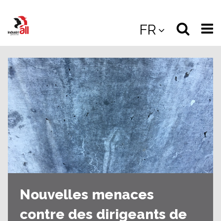
Jump
to
Select
Sea
FR
main
content
langua
the
(
(mobile
site
(mo
Nouvelles menaces
contre des dirigeants de